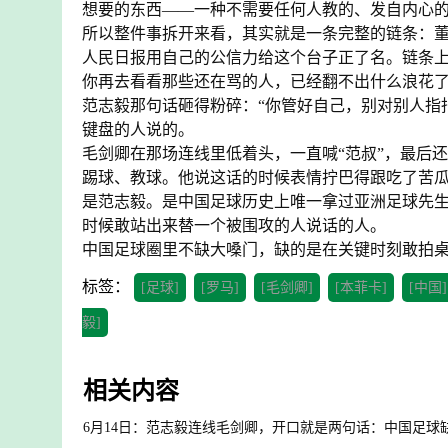
想要的东西——一种不需要任何人教的、发自内心
所以整件事拆开来看，其实就是一条完整的链条：
人民日报用自己的公信力给这个台子正了名。链条
你再去看看那些还在骂的人，已经翻不出什么浪花了。
范志毅那句话砸得粉碎：“你管好自己，别对别人指
键盘的人说的。
毛剑卿在那场连线里低着头，一直喊“范叔”，最后
踢球、教球。他说这话的时候表情拧巴得跟吃了苦
是范志毅。是中国足球历史上唯一拿过亚洲足球先生
时候敢站出来替一个被围攻的人说话的人。
中国足球圈里不缺大嗓门，缺的是在关键时刻敢拍
标签：
[足球]
[罗马]
[毛剑卿]
[本菲卡]
[中国]
毅]
相关内容
6月14日：范志毅连线毛剑卿，开口就是两句话：中国足球