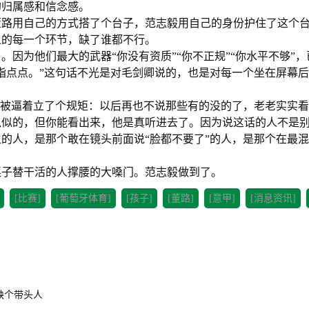
的归属感和信念感。
董路用自己的方式搭了个台子，范志毅用自己的身份护住了这个
上的每一个环节，缺了谁都不行。
因为他们最大的武器“你没有资质”“你不正规”“你水平不够”，
指点点。”这句话不光是对毛剑卿说的，也是对每一个坐在屏幕
还被逼着立了个规矩：以后再也不说那些有的没的了，老老实实
瓜似的，但你能看出来，他是真听进去了。因为说这话的人不是
的人，是那个敢在镜头前面说“脸都不要了”的人，是那个在最
桌子替干活的人撑腰的大嗓门。范志毅做到了。
[比赛]
[葡萄牙体育]
[孩子]
[董路]
[意甲]
[消息资讯]
缺个带头人