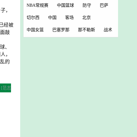
NBA常规赛
中国篮球
防守
巴萨
台子，
切尔西
中国
客场
北京
已经被
中国女篮
巴塞罗那
那不勒斯
战术
后面敲
看球、
别人，
混乱的
[范志