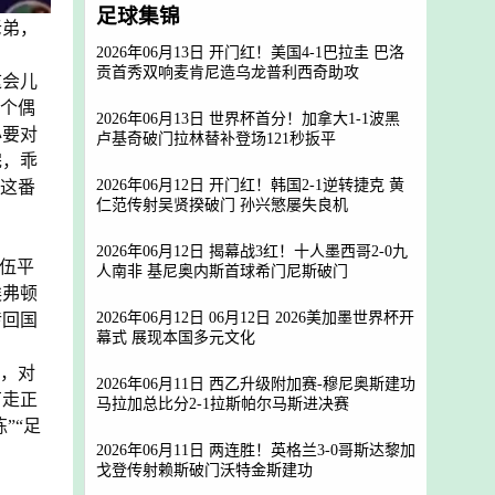
足球集锦
老弟，
2026年06月13日 开门红！美国4-1巴拉圭 巴洛
贡首秀双响麦肯尼造乌龙普利西奇助攻
这会儿
一个偶
2026年06月13日 世界杯首分！加拿大1-1波黑
必要对
卢基奇破门拉林替补登场121秒扳平
完，乖
2026年06月12日 开门红！韩国2-1逆转捷克 黄
毅这番
仁范传射吴贤揆破门 孙兴慜屡失良机
2026年06月12日 揭幕战3红！十人墨西哥2-0九
队伍平
人南非 基尼奥内斯首球希门尼斯破门
埃弗顿
2026年06月12日 06月12日 2026美加墨世界杯开
传回国
幕式 展现本国多元文化
高，对
2026年06月11日 西乙升级附加赛-穆尼奥斯建功
有走正
马拉加总比分2-1拉斯帕尔马斯进决赛
”“足
2026年06月11日 两连胜！英格兰3-0哥斯达黎加
戈登传射赖斯破门沃特金斯建功