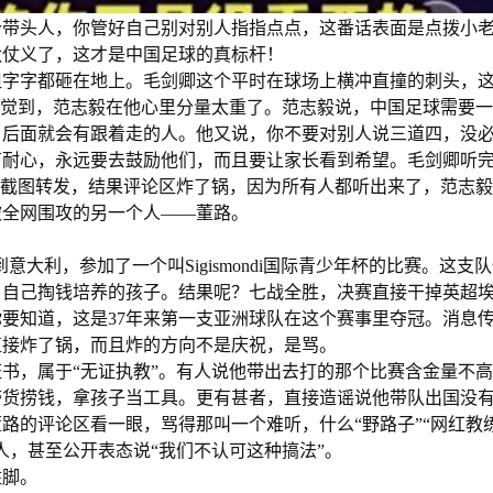
个带头人，你管好自己别对别人指指点点，这番话表面是点拨小
太仗义了，这才是中国足球的真标杆！
但字字都砸在地上。毛剑卿这个平时在球场上横冲直撞的刺头，
感觉到，范志毅在他心里分量太重了。范志毅说，中国足球需要
，后面就会有跟着走的人。他又说，你不要对别人说三道四，没
有耐心，永远要去鼓励他们，而且要让家长看到希望。毛剑卿听
友截图转发，结果评论区炸了锅，因为所有人都听出来了，范志
被全网围攻的另一个人——董路。
到意大利，参加了一个叫Sigismondi国际青少年杯的比赛。这支
、自己掏钱培养的孩子。结果呢？七战全胜，决赛直接干掉英超
要知道，这是37年来第一支亚洲球队在这个赛事里夺冠。消息
直接炸了锅，而且炸的方向不是庆祝，是骂。
书，属于“无证执教”。有人说他带出去打的那个比赛含金量不
带货捞钱，拿孩子当工具。更有甚者，直接造谣说他带队出国没
的评论区看一眼，骂得那叫一个难听，什么“野路子”“网红教练
人，甚至公开表态说“我们不认可这种搞法”。
住脚。