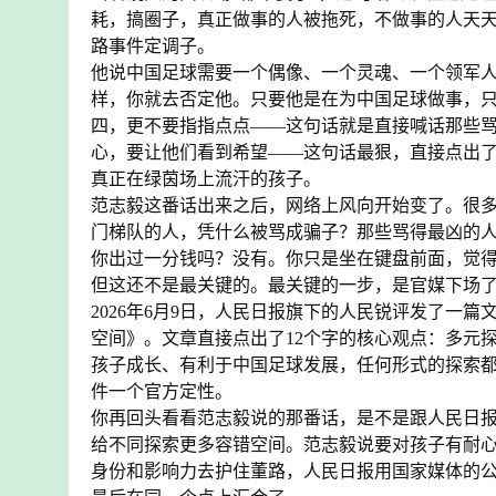
耗，搞圈子，真正做事的人被拖死，不做事的人天
路事件定调子。
他说中国足球需要一个偶像、一个灵魂、一个领军
样，你就去否定他。只要他是在为中国足球做事，
四，更不要指指点点——这句话就是直接喊话那些
心，要让他们看到希望——这句话最狠，直接点出
真正在绿茵场上流汗的孩子。
范志毅这番话出来之后，网络上风向开始变了。很多
门梯队的人，凭什么被骂成骗子？那些骂得最凶的
你出过一分钱吗？没有。你只是坐在键盘前面，觉
但这还不是最关键的。最关键的一步，是官媒下场
2026年6月9日，人民日报旗下的人民锐评发了一
空间》。文章直接点出了12个字的核心观点：多元
孩子成长、有利于中国足球发展，任何形式的探索
件一个官方定性。
你再回头看看范志毅说的那番话，是不是跟人民日
给不同探索更多容错空间。范志毅说要对孩子有耐
身份和影响力去护住董路，人民日报用国家媒体的