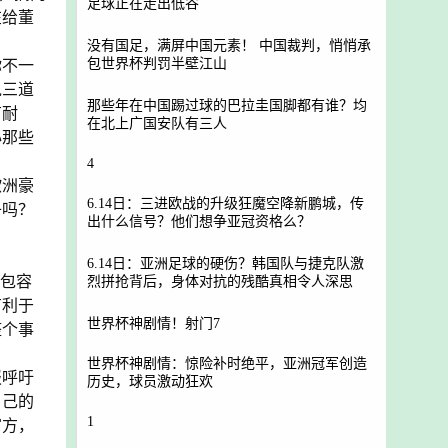
足球正在走出低谷
在给董
没有国足，满屏中国元素！ 中国裁判，悄悄承
包世界杯判罚半壁江山
你不一
说三道
那些年在中国踢过球的巴拉圭国脚都有谁？均
有耐
在北上广国安队有三人
心那些
4
欧洲豪
6.14日：三进欧战的升级狂魔空降新鹏城，传
子吗？
出什么信号？他们想争亚冠资格么？
6.14日：亚洲足球的硬伤？韩国队与捷克队激
些包容
烈拼抢背后，身体对抗的残酷真相令人深思
有利于
世界杯神剧情！射门7
整个事
世界杯神剧情：惊险补时绝平，亚洲冠军创造
报呼吁
历史，球员激动狂欢
自己的
1
官方，