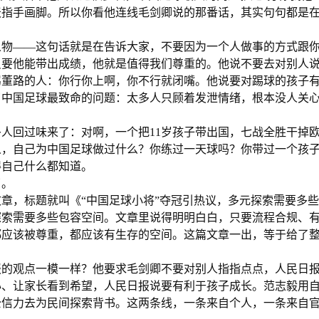
天指手画脚。所以你看他连线毛剑卿说的那番话，其实句句都是
人物——这句话就是在告诉大家，不要因为一个人做事的方式跟
只要他能带出成绩，他就是值得我们尊重的。他说不要去对别人
骂董路的人：你行你上啊，你不行就闭嘴。他说要对踢球的孩子
了中国足球最致命的问题：太多人只顾着发泄情绪，根本没人关
人回过味来了：对啊，一个把11岁孩子带出国，七战全胜干掉
人，自己为中国足球做过什么？你练过一天球吗？你带过一个孩
得自己什么都知道。
了。
篇文章，标题就叫《“中国足球小将”夺冠引热议，多元探索需要多
探索需要多些包容空间。文章里说得明明白白，只要流程合规、
都应该被尊重，都应该有生存的空间。这篇文章一出，等于给了
报的观点一模一样？他要求毛剑卿不要对别人指指点点，人民日
心、让家长看到希望，人民日报说要有利于孩子成长。范志毅用
公信力去为民间探索背书。这两条线，一条来自个人，一条来自