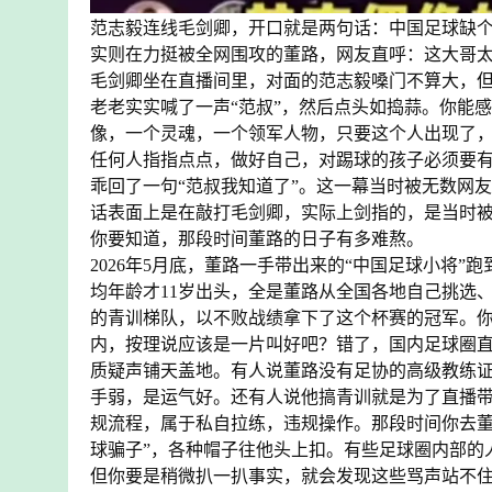
范志毅连线毛剑卿，开口就是两句话：中国足球缺
实则在力挺被全网围攻的董路，网友直呼：这大哥
毛剑卿坐在直播间里，对面的范志毅嗓门不算大，
老老实实喊了一声“范叔”，然后点头如捣蒜。你能
像，一个灵魂，一个领军人物，只要这个人出现了
任何人指指点点，做好自己，对踢球的孩子必须要
乖回了一句“范叔我知道了”。这一幕当时被无数网
话表面上是在敲打毛剑卿，实际上剑指的，是当时
你要知道，那段时间董路的日子有多难熬。
2026年5月底，董路一手带出来的“中国足球小将”跑
均年龄才11岁出头，全是董路从全国各地自己挑选
的青训梯队，以不败战绩拿下了这个杯赛的冠军。你
内，按理说应该是一片叫好吧？错了，国内足球圈
质疑声铺天盖地。有人说董路没有足协的高级教练证
手弱，是运气好。还有人说他搞青训就是为了直播
规流程，属于私自拉练，违规操作。那段时间你去董路
球骗子”，各种帽子往他头上扣。有些足球圈内部的
但你要是稍微扒一扒事实，就会发现这些骂声站不