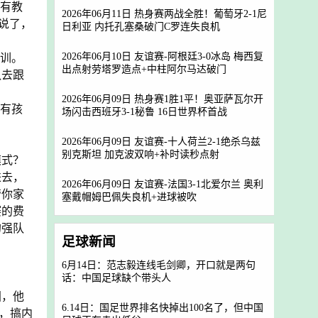
面有教
2026年06月11日 热身赛两战全胜！葡萄牙2-1尼
说了，
日利亚 内托孔塞桑破门C罗连失良机
2026年06月10日 友谊赛-阿根廷3-0冰岛 梅西复
青训。
出点射劳塔罗造点+中柱阿尔马达破门
队去跟
2026年06月09日 热身赛1胜1平！奥亚萨瓦尔开
所有孩
场闪击西班牙3-1秘鲁 16日世界杯首战
2026年06月09日 友谊赛-十人荷兰2-1绝杀乌兹
别克斯坦 加克波双响+补时读秒点射
模式？
进去，
2026年06月09日 友谊赛-法国3-1北爱尔兰 奥利
管你家
塞戴帽姆巴佩失良机+进球被吹
赛的费
的强队
足球新闻
6月14日：范志毅连线毛剑卿，开口就是两句
话：中国足球缺个带头人
国，他
6.14日：国足世界排名快掉出100名了，但中国
，搞内