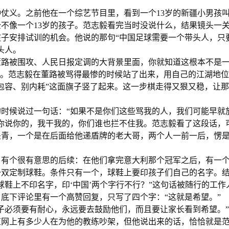
仗义。之前他在一个综艺节目里，看到一个13岁的新疆小男孩
不像一个13岁的孩子。范志毅看完当时没说什么，结果镜头一
子安排试训的机会。他说的那句“中国足球需要一个带头人，只
头人。
董路被围攻、人民日报定调的大背景里面，你就知道这根本不是
击。范志毅在董路被骂得最惨的时候站了出来，用自己的江湖地
包容、别内耗”这面旗子竖了起来。这一步棋走得又狠又稳，让
时候说过一句话：“如果不是你们这些骂我的人，我们可能早就
你说你的，我干我的，你们谁也拦不住我。范志毅看了这段话，
头青，一个是在后面给他递盾牌的老大哥，两个人一前一后，愣
。有个很有意思的后续：在他们拿完意大利那个冠军之后，有一
一双定制球鞋。条件只有一个，球鞋上要印孩子们自己的名字。
球鞋上不印名字，印‘中国’两个字行不行？”这句话被随行的工作
底下评论里有一个高赞回复，只写了四个字：“这就是希望。”
子必须要有耐心，永远要去鼓励他们，而且要让家长看到希望。
道网上有多少人在为他的教练吵架，但他说出来的话，恰恰就是