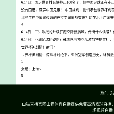
6.14日：国足世界排名快掉出100名了，但中国足球正在走
没有国足，满屏中国元素！ 中国裁判，悄悄承包世界杯判
那些年在中国踢过球的巴拉圭国脚都有谁？均在北上广国安
4
6.14日：三进欧战的升级狂魔空降新鹏城，传出什么信号
6.14日：亚洲足球的硬伤？韩国队与捷克队激烈拼抢背后
世界杯神剧情！射门7
世界杯神剧情：惊险补时绝平，亚洲冠军创造历史，球员激
1
女超：上海5
5
热门联
山猫直播官网山猫体育直播提供免费高清篮球直播、
场视频直播