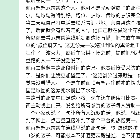
最后在同一个点上汇合了。
你再想想范志毅这个人。他可不是光动嘴皮子的那种
尔，踢球踢得特别好，跑位、护球、传球的意识完全
第二天就自己打电话去联系青训基地，亲自帮这个孩
了，后面就会有跟着走的人”，他自己就在做这个带
所以你去看范志毅连线毛剑卿这场直播，把它放在
单的“叔侄聊天”。这更像是一次精准到位的舆论狙
扛住了一波火力，然后在官媒下场之前，提前把“要
董路的人一下子没话说了。
你再去翻翻董路那段时间的信息。他赛后接受采访的
了，是你们让我更加坚定了。”这话翻译过来就是：
觉得没看错人。一个是在前面顶着骂声往前冲的愣
国足球圈的这潭死水搅出了水花。
董路带的那支中国足球小将，现在还在继续打比赛
商主动找上门来，说要给所有参赛的孩子每人赞助
一个小家伙说了一句让所有人沉默的话，他说：“我
到了网上，点击量直接冲到了那个平台的热搜第一。
你再想想范志毅在连线里说的那句话：“对踢球的孩
11岁的孩子，可能根本不知道范志毅是谁，也不知