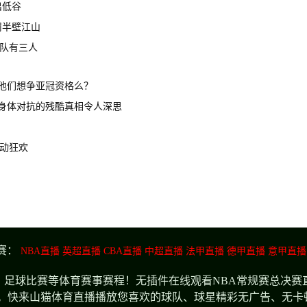
出低谷
罚半壁江山
队有三人
？他们想争亚冠资格么？
，身体对抗的残酷真相令人深思
动狂欢
赛：
NBA直播
英超直播
CBA直播
中超直播
法甲直播
德甲直播
意甲直播
足球比赛等体育赛事赛程！无插件在线观看NBA常规赛总决赛直
。快来山猫体育直播播放您喜欢的球队、球星精彩无广告、无卡