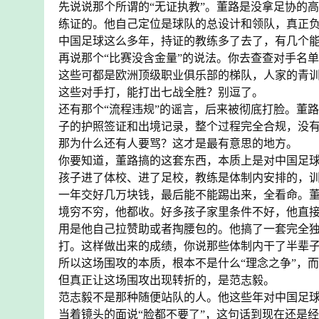
先说说那个所谓的“无证执教”。董路是没拿足协的
练证的。他自己定位是球队的总设计和领队，真正负
中国足球这么多年，持证的教练多了去了，有几个
再说那个“比赛没含金量”的说法。你去查查对手名
这些可都是欧洲顶级职业俱乐部的梯队，人家的青
这些对手打，能打出七战全胜？别逗了。
还有那个“流程违规”的谣言，后来被彻底打脸。董
子的护照签证和出境记录，整个过程完全合规，没
那为什么还有人要骂？这才是最有意思的地方。
你要知道，董路搞的这套东西，本质上是对中国足
孩子进了体校、进了足校，教练是体制内安排的，
一年交好几万块钱，最后能不能踢出来，全看命。
境穷不穷，他都收。好多孩子家里条件不好，他直
用是他自己拉赞助或者掏腰包的。他搞了一套完全
打。这样做出来的成绩，你说那些体制内干了半辈
所以这场围攻的本质，根本不是什么“理念之争”，
但真正让这场围攻出现转折的，是范志毅。
范志毅不是那种随便站队的人。他这些年对中国足球
当着镜头的面说“脸都不要了”，这句话到现在还是