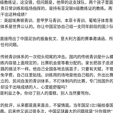
高级教练证，这没错，但问题是，他带的这支球队，两个孩子里
责日常训练和临场指挥的，是持有亚足联B级教练证的教练。再
能干出这种成绩？
单：英超埃弗顿青训、意甲罗马青训、本菲卡青训、葡萄牙体育
训体系是世界公认的。你让中国足协自己组一支同年龄段的国少
路直接甩出了中国足协的报备批文、意大利方面的赛事邀请函、
有任何问题。
球传统青训体系的一次彻头彻尾的冲击。国内的传统青训是什么
训练内容是上面规定的，比赛机会是等着分配的。家长把孩子送
董路的搞法不一样。他自己全国各地去挑苗子，只要有天赋，不
接免学费，自己往里贴钱。训练用的场地是他自己租的，外出比
独立的、民间自发的青训体系，不打体制内的比赛，专门找国外
子却没干出啥成绩的人，心里能舒服吗？
而是利益之争。你动了别人的蛋糕，别人当然要骂你。
的批评，从来都是直来直去，不留情面。当年国足1比5输给泰
经典。后来他又说过很多次，中国足球最大的问题就是“分你我他”