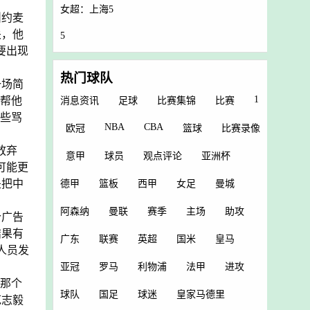
女超：上海5
叫约麦
关，他
5
要出现
热门球队
一场简
1
位帮他
消息资讯
足球
比赛集锦
比赛
那些骂
NBA
CBA
欧冠
篮球
比赛录像
放弃
意甲
球员
观点评论
亚洲杯
可能更
是把中
德甲
篮板
西甲
女足
曼城
阿森纳
曼联
赛季
主场
助攻
个广告
结果有
广东
联赛
英超
国米
皇马
人员发
亚冠
罗马
利物浦
法甲
进攻
”那个
球队
国足
球迷
皇家马德里
范志毅