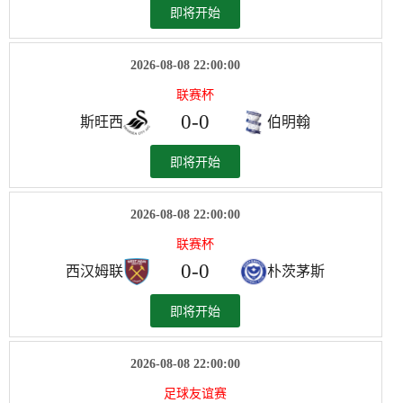
即将开始
2026-08-08 22:00:00
联赛杯
0
-
0
斯旺西
伯明翰
即将开始
2026-08-08 22:00:00
联赛杯
0
-
0
西汉姆联
朴茨茅斯
即将开始
2026-08-08 22:00:00
足球友谊赛