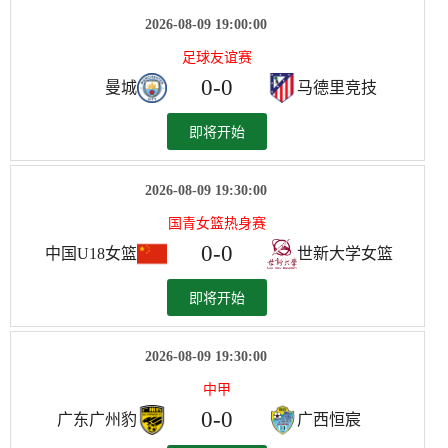
2026-08-09 19:00:00
足球友谊赛
0
-
0
曼城
马德里竞技
即将开始
2026-08-09 19:30:00
国青女篮热身赛
0
-
0
中国U18女篮
世新大学女篮
即将开始
2026-08-09 19:30:00
中甲
0
-
0
广东广州豹
广西恒宸