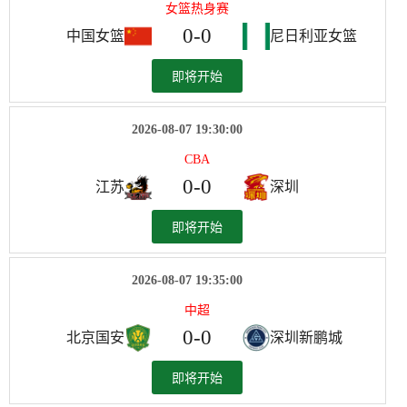
女篮热身赛
0
-
0
中国女篮
尼日利亚女篮
即将开始
2026-08-07 19:30:00
CBA
0
-
0
江苏
深圳
即将开始
2026-08-07 19:35:00
中超
0
-
0
北京国安
深圳新鹏城
即将开始