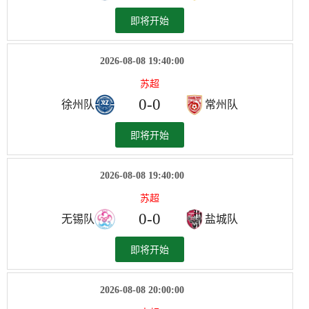
即将开始
2026-08-08 19:40:00
苏超
0
-
0
徐州队
常州队
即将开始
2026-08-08 19:40:00
苏超
0
-
0
无锡队
盐城队
即将开始
2026-08-08 20:00:00