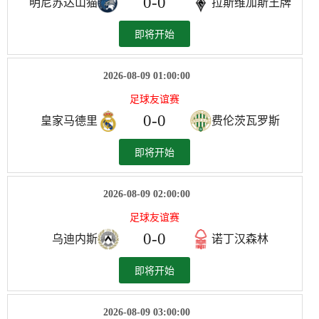
0
-
0
明尼苏达山猫
拉斯维加斯王牌
即将开始
2026-08-09 01:00:00
足球友谊赛
0
-
0
皇家马德里
费伦茨瓦罗斯
即将开始
2026-08-09 02:00:00
足球友谊赛
0
-
0
乌迪内斯
诺丁汉森林
即将开始
2026-08-09 03:00:00