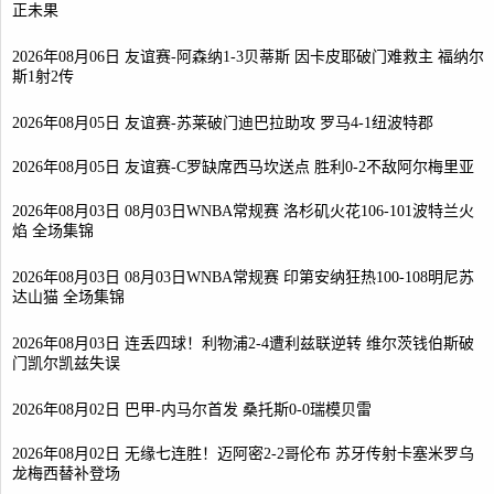
正未果
2026年08月06日 友谊赛-阿森纳1-3贝蒂斯 因卡皮耶破门难救主 福纳尔
斯1射2传
2026年08月05日 友谊赛-苏莱破门迪巴拉助攻 罗马4-1纽波特郡
2026年08月05日 友谊赛-C罗缺席西马坎送点 胜利0-2不敌阿尔梅里亚
2026年08月03日 08月03日WNBA常规赛 洛杉矶火花106-101波特兰火
焰 全场集锦
2026年08月03日 08月03日WNBA常规赛 印第安纳狂热100-108明尼苏
达山猫 全场集锦
2026年08月03日 连丢四球！利物浦2-4遭利兹联逆转 维尔茨钱伯斯破
门凯尔凯兹失误
2026年08月02日 巴甲-内马尔首发 桑托斯0-0瑞模贝雷
2026年08月02日 无缘七连胜！迈阿密2-2哥伦布 苏牙传射卡塞米罗乌
龙梅西替补登场