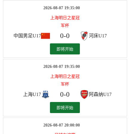
2026-08-07 19:35:00
上海明日之星冠
军杯
0
-
0
中国男足U17
河床U17
即将开始
2026-08-07 19:35:00
上海明日之星冠
军杯
0
-
0
上海U17
阿森纳U17
即将开始
2026-08-07 20:00:00