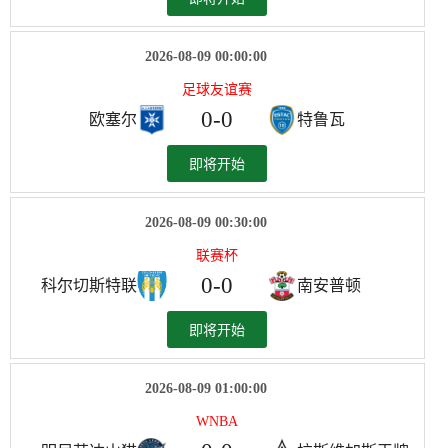
2026-08-09 00:00:00
足球友谊赛
0
-
0
欧塞尔
特鲁瓦
即将开始
2026-08-09 00:30:00
联赛杯
0
-
0
科尔切斯特联
南安普顿
即将开始
2026-08-09 01:00:00
WNBA