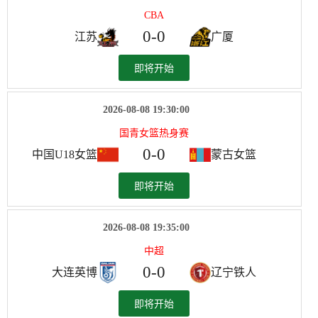
CBA
0
-
0
江苏
广厦
即将开始
2026-08-08 19:30:00
国青女篮热身赛
0
-
0
中国U18女篮
蒙古女篮
即将开始
2026-08-08 19:35:00
中超
0
-
0
大连英博
辽宁铁人
即将开始