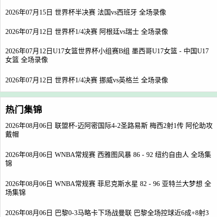
2026年07月15日 世界杯半决赛 法国vs西班牙 全场录像
2026年07月12日 世界杯1/4决赛 阿根廷vs瑞士 全场录像
2026年07月12日U17女篮世界杯小组赛B组 墨西哥U17女篮 - 中国U17
女篮 全场录像
2026年07月12日 世界杯1/4决赛 挪威vs英格兰 全场录像
热门集锦
2026年08月06日 联盟杯-迈阿密国际4-2圣路易斯 梅西2射1传 阿伦助攻
戴帽
2026年08月06日 WNBA常规赛 西雅图风暴 86 - 92 纽约自由人 全场集
锦
2026年08月06日 WNBA常规赛 菲尼克斯水星 82 - 96 亚特兰大梦想 全
场集锦
2026年08月06日 巴黎0-3马略卡下场战曼联 巴黎全场控球近6成+8射3