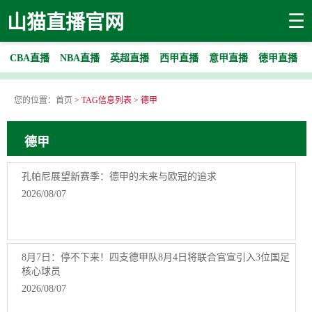
☰
山猫直播官网
CBA直播
NBA直播
英超直播
西甲直播
意甲直播
德甲直播
您的位置：
首页
> TAG信息列表 > 德甲
德甲
孔帕尼展望新赛季：德甲的未来与欧冠的追求
2026/08/07
8月7日：停不下来！四支德甲队8月4日将联合官宣引入3位国足
核心球员
2026/08/07