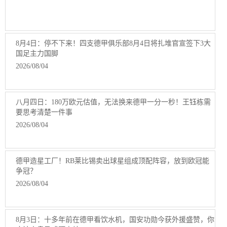
8月4日：停不下来！四支德甲俱乐部8月4日将扎堆官宣签下3大
国足主力国脚
2026/08/04
八月四日：180万欧元估值，无法换来德甲一分一秒！王钰栋需
要思考清楚一件事
2026/08/04
德甲造星工厂！RB莱比锡卖出球星组成顶配阵容，放到欧冠能
争冠？
2026/08/04
8月3日：十多年前在德甲看饮水机，国安功勋今获外援盛赞，你