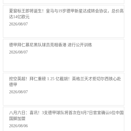
夏窗标王即将诞生！皇马与19岁德甲新星达成转会协议，总价高
达14亿欧元
2026/08/07
德甲拜仁慕尼黑队球员亮相香港 进行公开训练
2026/08/07
挖空英超！拜仁重磅 1.25 亿截胡！英格兰天才拒切尔西铁心赴
德甲
2026/08/07
八月六日：喜讯！3支德甲球队将首次在8月7日官宣确认6位中国
国脚加盟
2026/08/06