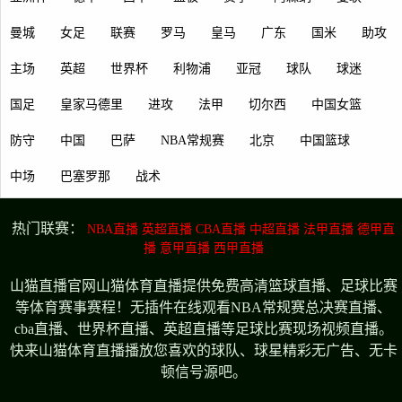
曼城
女足
联赛
罗马
皇马
广东
国米
助攻
主场
英超
世界杯
利物浦
亚冠
球队
球迷
国足
皇家马德里
进攻
法甲
切尔西
中国女篮
防守
中国
巴萨
NBA常规赛
北京
中国篮球
中场
巴塞罗那
战术
热门联赛：
NBA直播
英超直播
CBA直播
中超直播
法甲直播
德甲直
播
意甲直播
西甲直播
山猫直播官网山猫体育直播提供免费高清篮球直播、足球比赛
等体育赛事赛程！无插件在线观看NBA常规赛总决赛直播、
cba直播、世界杯直播、英超直播等足球比赛现场视频直播。
快来山猫体育直播播放您喜欢的球队、球星精彩无广告、无卡
顿信号源吧。