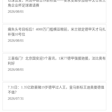
以球会友，共筑中德合作新桥梁——安永受邀参加德甲太仓长三
角企业杯足球邀请赛
2026/08/01
痛失头号目标后！4000万门槛横亘眼前，米兰锁定德甲天才马扎
补强10号位
2026/08/01
三喜临门！北京国安迎3个喜讯，1米77德甲强援驰援，法比奥有
利好
2026/08/01
7.31日：1.35亿欧豪赌19岁德甲过人王，皇马新标王迪奥曼德值
不值？
2026/07/31