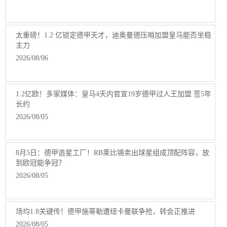
太重磅！1.2 亿锁定德甲天才，迪奥曼德压哨加盟皇马能否坐稳
主力
2026/08/06
1.2亿欧！多家媒体：皇马4天内官宣19岁德甲过人王加盟 签5年
长约
2026/08/05
8月5日：德甲造星工厂！RB莱比锡卖出球星组成顶配阵容，放
到欧冠能争冠？
2026/08/05
场均1.8关键传！德甲施蒂勒遭纽卡曼联争抢，转会正推进
2026/08/05