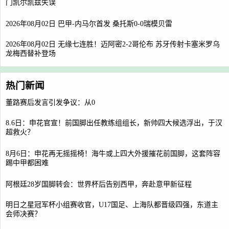
门凯尔凯兹失误
2026年08月02日 巴甲-内马尔首发 桑托斯0-0瑞模贝雷
2026年08月02日 无缘七连胜！迈阿密2-2哥伦布 苏牙传射卡塞米罗乌
龙梅西替补登场
热门新闻
董路赛后发言引发争议：从0
8.6日：申花官宣！前国脚出任教练组组长，新帅四大候选浮出，于汉
超救火？
8月6日：申花再无摇摇椅！海牛或上四大外援摧花前国脚，这套阵容
踢中甲都困难
阿根廷28岁国脚转会：世界杯后告别西甲，奔赴意甲新征程
明日之星冠军杯小组赛收官，U17国足、上海队都晋级四强，东道主
会师决赛？