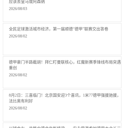
应该去皇马或阿森纳
2026/08/03
全民足球激活城市经济，第一届顺德“德甲”联赛交出答卷
2026/08/02
德甲豪门半路截胡！拜仁盯曼联核心，红魔新赛季锋线布局突遇
重创
2026/08/02
8月2日：三喜临门！北京国安迎3个喜讯，1米77德甲强援驰援，
法比奥有利好
2026/08/02