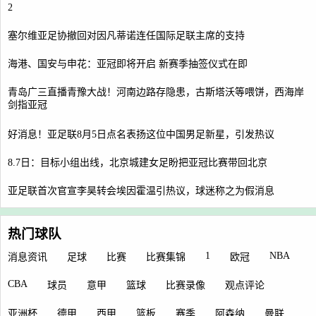
2
塞尔维亚足协撤回对因凡蒂诺连任国际足联主席的支持
海港、国安与申花：亚冠即将开启 新赛季抽签仪式在即
青岛广三直播青豫大战！河南边路存隐患，古斯塔沃等喂饼，西海岸
剑指亚冠
好消息！亚足联8月5日点名表扬这位中国男足新星，引发热议
8.7日：目标小组出线，北京城建女足盼把亚冠比赛带回北京
亚足联首次官宣李昊转会埃因霍温引热议，球迷称之为假消息
热门球队
1
NBA
消息资讯
足球
比赛
比赛集锦
欧冠
CBA
球员
意甲
篮球
比赛录像
观点评论
亚洲杯
德甲
西甲
篮板
赛季
阿森纳
曼联