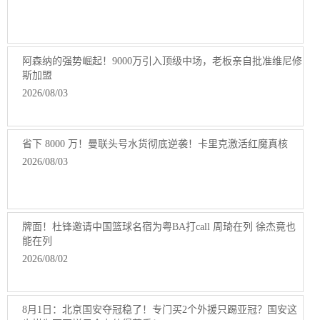
阿森纳的强势崛起！9000万引入顶级中场，老板亲自批准维尼修
斯加盟
2026/08/03
省下 8000 万！曼联头号水货彻底逆袭！卡里克激活红魔真核
2026/08/03
牌面！杜锋邀请中国篮球名宿为粤BA打call 周琦在列 徐杰竟也
能在列
2026/08/02
8月1日：北京国安夺冠稳了！专门买2个外援只踢亚冠？国安这