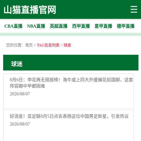
☰
山猫直播官网
CBA直播
NBA直播
英超直播
西甲直播
意甲直播
德甲直播
您的位置：
首页
> TAG信息列表 > 球迷
球迷
8月6日：申花再无摇摇椅！海牛或上四大外援摧花前国脚，这套
阵容踢中甲都困难
2026/08/07
好消息！亚足联8月5日点名表扬这位中国男足新星，引发热议
2026/08/07