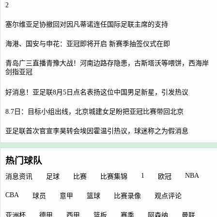
2
塞尔维亚足协撤回对因凡蒂诺连任国际足联主席的支持
海港、国安与申花：亚冠即将开启 新赛季抽签仪式在即
青岛广三直播青豫大战！河南边路存隐患，古斯塔沃等喂饼，西海岸
剑指亚冠
好消息！亚足联8月5日点名表扬这位中国男足新星，引发热议
8.7日：目标小组出线，北京城建女足盼把亚冠比赛带回北京
亚足联首次官宣李昊转会埃因霍温引热议，球迷称之为假消息
热门球队
1
NBA
消息资讯
足球
比赛
比赛集锦
欧冠
CBA
球员
意甲
篮球
比赛录像
观点评论
亚洲杯
德甲
西甲
篮板
赛季
阿森纳
曼联