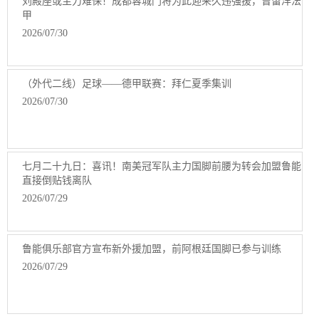
刘殿座或主力难保！成都蓉城门将为此迎来久违强援，曾留洋法
甲
2026/07/30
（外代二线）足球——德甲联赛：拜仁夏季集训
2026/07/30
七月二十九日：喜讯！南美冠军队主力国脚前腰为转会加盟鲁能
直接倒贴钱离队
2026/07/29
鲁能俱乐部官方宣布新外援加盟，前阿根廷国脚已参与训练
2026/07/29