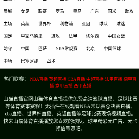
曼城
女足
联赛
罗马
皇马
广东
国米
助攻
主场
英超
世界杯
利物浦
亚冠
球队
球迷
国足
皇家马德里
进攻
法甲
切尔西
中国女篮
防守
中国
巴萨
NBA常规赛
北京
中国篮球
中场
巴塞罗那
战术
热门联赛：
NBA直播
英超直播
CBA直播
中超直播
法甲直播
德甲直
播
意甲直播
西甲直播
山猫直播官网山猫体育直播提供免费高清篮球直播、足球比赛
等体育赛事赛程！无插件在线观看NBA常规赛总决赛直播、
cba直播、世界杯直播、英超直播等足球比赛现场视频直播。
快来山猫体育直播播放您喜欢的球队、球星精彩无广告、无卡
顿信号源吧。