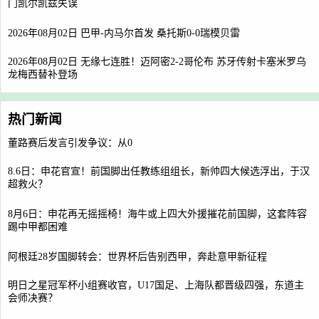
门凯尔凯兹失误
2026年08月02日 巴甲-内马尔首发 桑托斯0-0瑞模贝雷
2026年08月02日 无缘七连胜！迈阿密2-2哥伦布 苏牙传射卡塞米罗乌
龙梅西替补登场
热门新闻
董路赛后发言引发争议：从0
8.6日：申花官宣！前国脚出任教练组组长，新帅四大候选浮出，于汉
超救火？
8月6日：申花再无摇摇椅！海牛或上四大外援摧花前国脚，这套阵容
踢中甲都困难
阿根廷28岁国脚转会：世界杯后告别西甲，奔赴意甲新征程
明日之星冠军杯小组赛收官，U17国足、上海队都晋级四强，东道主
会师决赛？