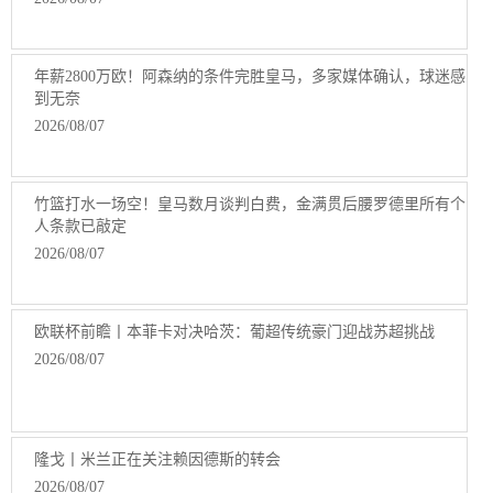
年薪2800万欧！阿森纳的条件完胜皇马，多家媒体确认，球迷感
到无奈
2026/08/07
竹篮打水一场空！皇马数月谈判白费，金满贯后腰罗德里所有个
人条款已敲定
2026/08/07
欧联杯前瞻丨本菲卡对决哈茨：葡超传统豪门迎战苏超挑战
2026/08/07
隆戈丨米兰正在关注赖因德斯的转会
2026/08/07