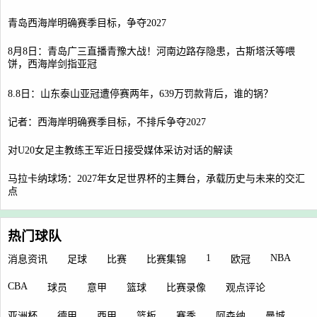
青岛西海岸明确赛季目标，争夺2027
8月8日：青岛广三直播青豫大战！河南边路存隐患，古斯塔沃等喂
饼，西海岸剑指亚冠
8.8日：山东泰山亚冠遭停赛两年，639万罚款背后，谁的锅？
记者：西海岸明确赛季目标，不排斥争夺2027
对U20女足主教练王军近日接受媒体采访对话的解读
马拉卡纳球场：2027年女足世界杯的主舞台，承载历史与未来的交汇
点
热门球队
1
NBA
消息资讯
足球
比赛
比赛集锦
欧冠
CBA
球员
意甲
篮球
比赛录像
观点评论
亚洲杯
德甲
西甲
篮板
赛季
阿森纳
曼城