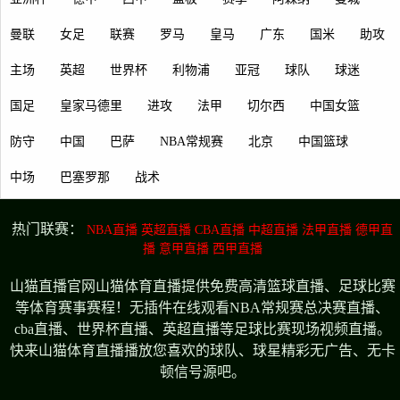
曼联
女足
联赛
罗马
皇马
广东
国米
助攻
主场
英超
世界杯
利物浦
亚冠
球队
球迷
国足
皇家马德里
进攻
法甲
切尔西
中国女篮
防守
中国
巴萨
NBA常规赛
北京
中国篮球
中场
巴塞罗那
战术
热门联赛：
NBA直播
英超直播
CBA直播
中超直播
法甲直播
德甲直
播
意甲直播
西甲直播
山猫直播官网山猫体育直播提供免费高清篮球直播、足球比赛
等体育赛事赛程！无插件在线观看NBA常规赛总决赛直播、
cba直播、世界杯直播、英超直播等足球比赛现场视频直播。
快来山猫体育直播播放您喜欢的球队、球星精彩无广告、无卡
顿信号源吧。