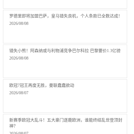
罗德里即将加盟巴萨，皇马错失良机，个人条款已全数达成！
2026/08/08
错失小熊！阿森纳或与利物浦竞争巴尔科拉 巴黎要价1.3亿镑
2026/08/08
欧冠7冠王再度无胜，曼联蠢蠢欲动
2026/08/07
新赛季欧冠大乱斗！五大豪门逐鹿欧洲，谁能终结乱世登顶封
神？
2026/08/07