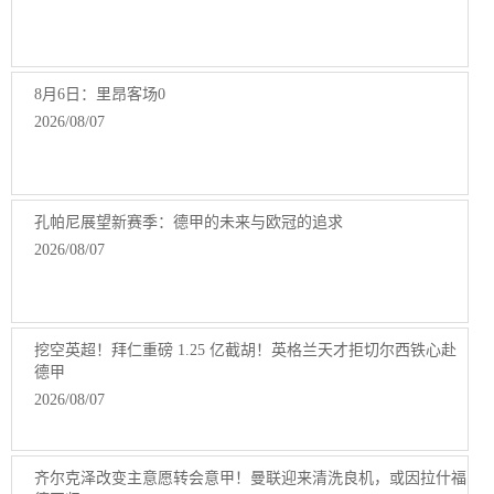
8月6日：里昂客场0
2026/08/07
孔帕尼展望新赛季：德甲的未来与欧冠的追求
2026/08/07
挖空英超！拜仁重磅 1.25 亿截胡！英格兰天才拒切尔西铁心赴
德甲
2026/08/07
齐尔克泽改变主意愿转会意甲！曼联迎来清洗良机，或因拉什福