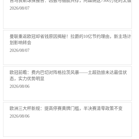
吉马良斯球探报告：凶狠与细腻共存，阿森纳这7500万花的太值
2026/08/07
曼联重返欧冠却省钱原因揭秘！拉爵的10亿节约理由，新主场计
划影响转会
2026/08/07
欧冠前瞻：费内巴切对阵格拉茨风暴——土超劲旅未达最佳状
态，实力优势明显
2026/08/06
欧洲三大杯新规：提高停赛黄牌门槛，半决赛清零政策不变
2026/08/06