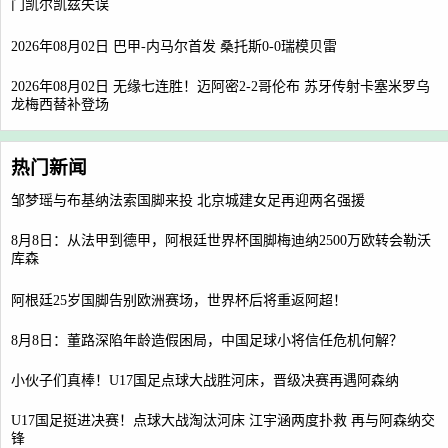
门凯尔凯兹失误
2026年08月02日 巴甲-内马尔首发 桑托斯0-0瑞模贝雷
2026年08月02日 无缘七连胜！迈阿密2-2哥伦布 苏牙传射卡塞米罗乌
龙梅西替补登场
热门新闻
邹梦瑶与布基纳法索国脚来投 北京城建女足再迎两名强援
8月8日：从法甲到德甲，阿根廷世界杯国脚梅迪纳2500万欧转会勒沃
库森
阿根廷25岁国脚告别欧洲赛场，世界杯后将重返阿超！
8月8日：董路深陷年龄造假困局，中国足球小将信任危机何解？
小伙子们真棒！U17国足点球大战胜河床，晋级决赛再遇阿森纳
U17国足挺进决赛！点球大战淘汰河床 江宇涵两度扑救 再与阿森纳交
锋