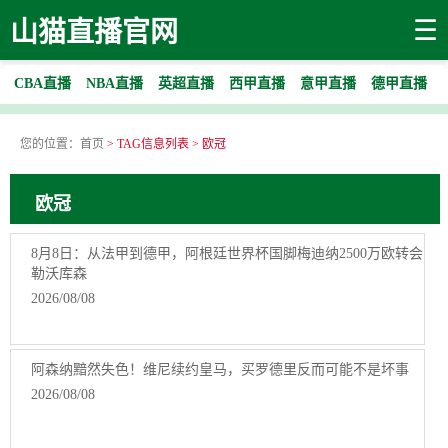
☰
山猫直播官网
CBA直播
NBA直播
英超直播
西甲直播
意甲直播
德甲直播
您的位置：
首页
> TAG信息列表 > 欧冠
欧冠
8月8日：从法甲到德甲，阿根廷世界杯国脚梅迪纳2500万欧转会
勒沃库森
2026/08/08
阿森纳黯然失色！维尼续约皇马，买罗德里反而可能不是坏事
2026/08/08