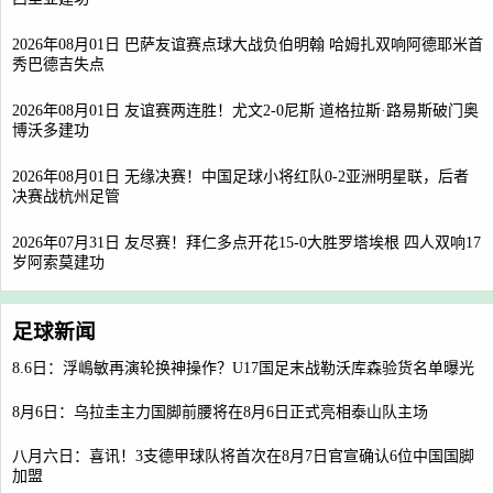
2026年08月01日 巴萨友谊赛点球大战负伯明翰 哈姆扎双响阿德耶米首
秀巴德吉失点
2026年08月01日 友谊赛两连胜！尤文2-0尼斯 道格拉斯·路易斯破门奥
博沃多建功
2026年08月01日 无缘决赛！中国足球小将红队0-2亚洲明星联，后者
决赛战杭州足管
2026年07月31日 友尽赛！拜仁多点开花15-0大胜罗塔埃根 四人双响17
岁阿索莫建功
足球新闻
8.6日：浮嶋敏再演轮换神操作？U17国足末战勒沃库森验货名单曝光
8月6日：乌拉圭主力国脚前腰将在8月6日正式亮相泰山队主场
八月六日：喜讯！3支德甲球队将首次在8月7日官宣确认6位中国国脚
加盟