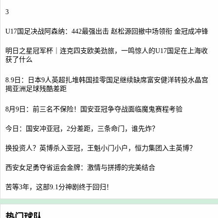
3
U17国足决战阿森纳：442最强出击 赵松源回撤中场领衔 金冠成冲锋
明日之星冠军杯｜连克四支欧美劲旅，一鸣惊人的U17国足在上海收
获了什么
8.9日：日本9人英超扎堆韩国挂零国足继续缺席富安健洋转投水晶宫
揭亚洲足球残酷差距
8月9日：前三名不保险！国安亚冠争夺战面临魔鬼赛程考验
今日：国安冲亚冠，2分差距，三条命门，谁先炸？
换投资人？英博杀入亚冠，王魁小门小户，恒力集团入主英博？
西安女足勇夺省运会金牌：激情与拼搏的完美结合
苦等3年，这部9.1分神剧终于回归！
热门球队