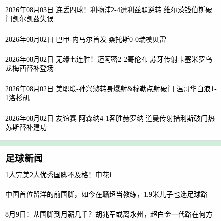
2026年08月03日 连丢四球！利物浦2-4遭利兹联逆转 维尔茨钱伯斯破
门凯尔凯兹失误
2026年08月02日 巴甲-内马尔首发 桑托斯0-0瑞模贝雷
2026年08月02日 无缘七连胜！迈阿密2-2哥伦布 苏牙传射卡塞米罗乌
龙梅西替补登场
2026年08月02日 美职联-孙兴慜转身爆射&穆勒点射破门 温哥华白浪1-
1洛杉矶
2026年08月02日 友谊赛-阿森纳4-1客胜赫罗纳 道曼传射措利斯破门热
苏斯替补建功
足球新闻
1人完美2人优秀国脚不及格！申花1
中国首位留洋的前国脚，如今在赣超当教练，1.9米儿子也选足球路
8月9日：从国脚到月薪几千？胡兆军或离永州，超白金一代路在何方