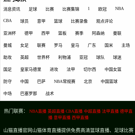
1
NBA
消息资讯
足球
比赛
比赛集锦
欧冠
CBA
球员
意甲
篮球
比赛录像
观点评论
亚洲杯
德甲
西甲
篮板
赛季
阿森纳
曼联
曼城
女足
联赛
罗马
皇马
广东
国米
主场
助攻
英超
世界杯
利物浦
亚冠
球队
球迷
国足
皇家马德里
进攻
法甲
切尔西
中国女篮
防守
中国
巴萨
NBA常规赛
北京
中国篮球
中场
巴塞罗那
战术
热门联赛：
NBA直播
英超直播
CBA直播
中超直播
法甲直播
德甲直
播
意甲直播
西甲直播
山猫直播官网山猫体育直播提供免费高清篮球直播、足球比赛