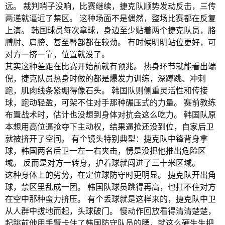
远。 裁判哨子没响，比赛继续，捷克队顺势发动反击，三传
两递就逼近了禁区。 这种场面不是偶然，整场比赛都在反复
上演。 韩国球员每次拿球，身边至少贴着两个捷克队员，胳
膊肘、肩膀、甚至臀部都在较劲。 有时候明明站位更好，可
对方一挤一靠，位置就没了。
其实这种差距在比赛开始前就有预兆。 热身环节就能看出端
倪，捷克队员热身时做的都是爆发力训练，深蹲跳、冲刺
跑，肌肉线条紧绷得像石头。 韩国队则侧重灵活性和传接
球，跑动轻盈，可架不住对手那种碾压式的力量。 赛前教练
布置战术时，估计也没想到身体对抗会这么吃力。 韩国队原
本想用高位逼抢夺下主动权，结果逼抢还没到位，自家后卫
就被挤开了空间。 有个镜头特别典型：捷克队中锋背身拿
球，韩国两名后卫一左一右夹击，愣是没把他推出危险区
域。 反而是对方一转身，护着球就闯进了三十米区域。
这种身体上的劣势，在定位球防守时更明显。 捷克队开出角
球，禁区里乱成一团。 韩国队球员跳得再高，也扛不住对方
在空中那种蛮力挤压。 有个丢球就是这样来的，捷克队中卫
从人群中拔地而起，头球破门。 慢动作回放看得清清楚楚，
起跳前他用手臂卡住了韩国防守队员的腰，就这么硬生生把