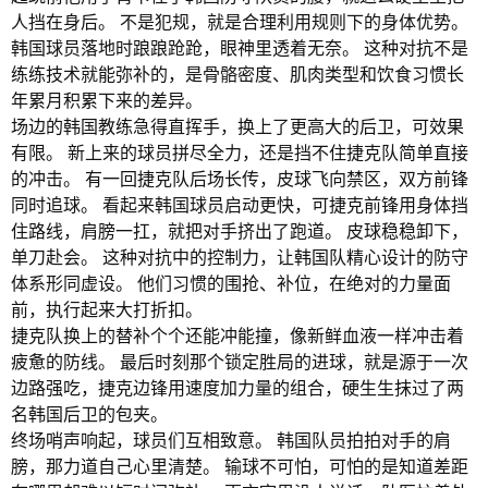
人挡在身后。 不是犯规，就是合理利用规则下的身体优势。
韩国球员落地时踉踉跄跄，眼神里透着无奈。 这种对抗不是
练练技术就能弥补的，是骨骼密度、肌肉类型和饮食习惯长
年累月积累下来的差异。
场边的韩国教练急得直挥手，换上了更高大的后卫，可效果
有限。 新上来的球员拼尽全力，还是挡不住捷克队简单直接
的冲击。 有一回捷克队后场长传，皮球飞向禁区，双方前锋
同时追球。 看起来韩国球员启动更快，可捷克前锋用身体挡
住路线，肩膀一扛，就把对手挤出了跑道。 皮球稳稳卸下，
单刀赴会。 这种对抗中的控制力，让韩国队精心设计的防守
体系形同虚设。 他们习惯的围抢、补位，在绝对的力量面
前，执行起来大打折扣。
捷克队换上的替补个个还能冲能撞，像新鲜血液一样冲击着
疲惫的防线。 最后时刻那个锁定胜局的进球，就是源于一次
边路强吃，捷克边锋用速度加力量的组合，硬生生抹过了两
名韩国后卫的包夹。
终场哨声响起，球员们互相致意。 韩国队员拍拍对手的肩
膀，那力道自己心里清楚。 输球不可怕，可怕的是知道差距