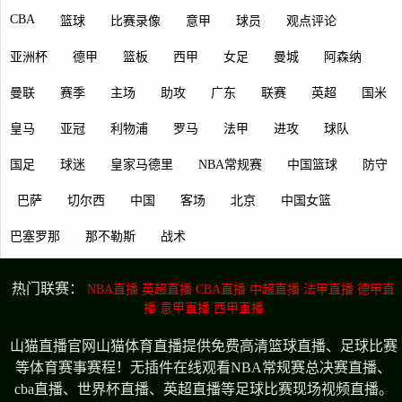
CBA
篮球
比赛录像
意甲
球员
观点评论
亚洲杯
德甲
篮板
西甲
女足
曼城
阿森纳
曼联
赛季
主场
助攻
广东
联赛
英超
国米
皇马
亚冠
利物浦
罗马
法甲
进攻
球队
国足
球迷
皇家马德里
NBA常规赛
中国篮球
防守
巴萨
切尔西
中国
客场
北京
中国女篮
巴塞罗那
那不勒斯
战术
热门联赛：
NBA直播
英超直播
CBA直播
中超直播
法甲直播
德甲直
播
意甲直播
西甲直播
山猫直播官网山猫体育直播提供免费高清篮球直播、足球比赛
等体育赛事赛程！无插件在线观看NBA常规赛总决赛直播、
cba直播、世界杯直播、英超直播等足球比赛现场视频直播。