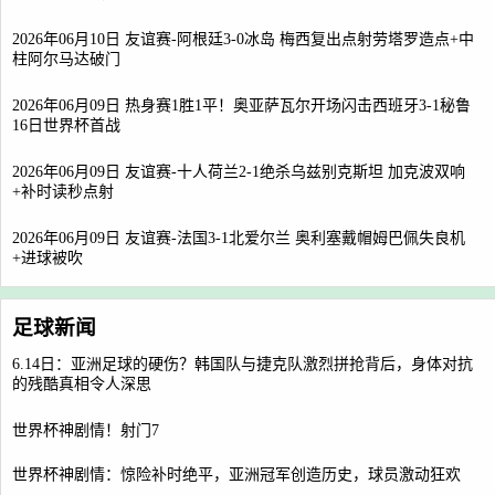
2026年06月10日 友谊赛-阿根廷3-0冰岛 梅西复出点射劳塔罗造点+中
柱阿尔马达破门
2026年06月09日 热身赛1胜1平！奥亚萨瓦尔开场闪击西班牙3-1秘鲁
16日世界杯首战
2026年06月09日 友谊赛-十人荷兰2-1绝杀乌兹别克斯坦 加克波双响
+补时读秒点射
2026年06月09日 友谊赛-法国3-1北爱尔兰 奥利塞戴帽姆巴佩失良机
+进球被吹
足球新闻
6.14日：亚洲足球的硬伤？韩国队与捷克队激烈拼抢背后，身体对抗
的残酷真相令人深思
世界杯神剧情！射门7
世界杯神剧情：惊险补时绝平，亚洲冠军创造历史，球员激动狂欢