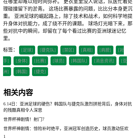
在哪里却难以短时间弥补。 更衣室里没人说话，队医忙着处
理碰撞留下的淤青。 这场比赛暴露的问题，比比分本身更沉
重。 亚洲足球的崛起路上，除了技术和战术，如何科学地提
升身体对抗能力，成了绕不开的课题。 球场灯光暗下来，那
些对抗中的瞬间，却留在了每个看过比赛的亚洲球迷记忆
里。
标签：
[足球]
[捷克队]
[禁区]
[真相]
[肩膀]
[对
手]
[身体]
[比赛]
[球员]
[韩国队]
[消息资讯]
[亚
洲]
[韩国]
[捷克]
相关内容
6.14日：亚洲足球的硬伤？韩国队与捷克队激烈拼抢背后，身体对抗
的残酷真相令人深思
世界杯神剧情！射门7
世界杯神剧情：惊险补时绝平，亚洲冠军创造历史，球员激动狂欢
1