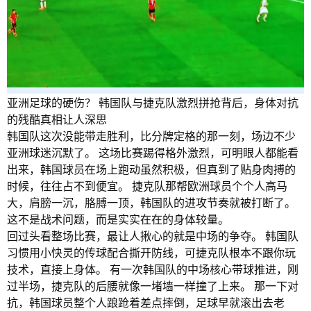
亚洲足球的硬伤？ 韩国队与捷克队激烈拼抢背后，身体对抗
的残酷真相让人深思
韩国队这次没能带走胜利，比分牌定格的那一刻，场边不少
亚洲球迷沉默了。 这场比赛踢得格外激烈，可明眼人都能看
出来，韩国球员在场上跑动虽然积极，但真到了贴身肉搏的
时候，往往占不到便宜。 捷克队那帮欧洲球员个个人高马
大，肩膀一沉，胳膊一顶，韩国队的进攻节奏就被打断了。
这不是战术问题，而是实实在在的身体较量。
回过头看整场比赛，最让人揪心的就是中场的争夺。 韩国队
习惯用小快灵的传球配合撕开防线，可捷克队根本不跟你玩
技术，直接上身体。 有一次韩国队的中场核心带球推进，刚
过半场，捷克队的后腰就像一堵墙一样撞了上来。 那一下对
抗，韩国球员整个人踉跄着差点摔倒，足球早就滚出去老