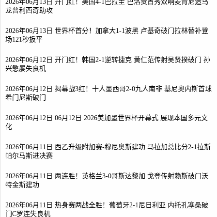
2026年06月13日 开门红！美国4-1巴拉圭 巴洛贡首秀双响麦肯尼造乌
龙普利西奇助攻
2026年06月13日 世界杯首分！加拿大1-1波黑 卢基奇破门拉林替补登
场121秒扳平
2026年06月12日 开门红！韩国2-1逆转捷克 黄仁范传射吴贤揆破门 孙
兴慜屡失良机
2026年06月12日 揭幕战3红！十人墨西哥2-0九人南非 基尼奥内斯首球
希门尼斯破门
2026年06月12日 06月12日 2026美加墨世界杯开幕式 展现本国多元文
化
2026年06月11日 西乙升级附加赛-穆尼奥斯建功 马拉加总比分2-1拉斯
帕尔马斯进决赛
2026年06月11日 两连胜！英格兰3-0哥斯达黎加 戈登传射赖斯破门沃
特金斯建功
2026年06月11日 热身赛两战全胜！葡萄牙2-1尼日利亚 内托孔塞桑破
门C罗连失良机