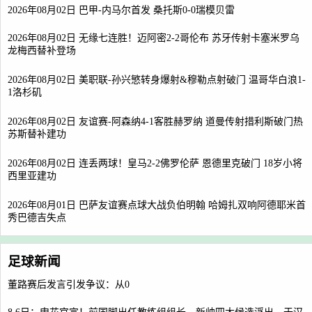
2026年08月02日 巴甲-内马尔首发 桑托斯0-0瑞模贝雷
2026年08月02日 无缘七连胜！迈阿密2-2哥伦布 苏牙传射卡塞米罗乌
龙梅西替补登场
2026年08月02日 美职联-孙兴慜转身爆射&穆勒点射破门 温哥华白浪1-
1洛杉矶
2026年08月02日 友谊赛-阿森纳4-1客胜赫罗纳 道曼传射措利斯破门热
苏斯替补建功
2026年08月02日 连丢两球！皇马2-2佛罗伦萨 恩德里克破门 18岁小将
西里亚建功
2026年08月01日 巴萨友谊赛点球大战负伯明翰 哈姆扎双响阿德耶米首
秀巴德吉失点
足球新闻
董路赛后发言引发争议：从0