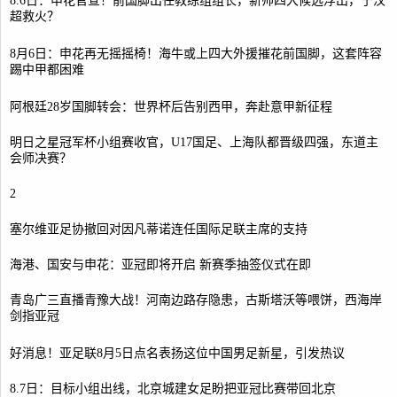
8.6日：申花官宣！前国脚出任教练组组长，新帅四大候选浮出，于汉
超救火？
8月6日：申花再无摇摇椅！海牛或上四大外援摧花前国脚，这套阵容
踢中甲都困难
阿根廷28岁国脚转会：世界杯后告别西甲，奔赴意甲新征程
明日之星冠军杯小组赛收官，U17国足、上海队都晋级四强，东道主
会师决赛？
2
塞尔维亚足协撤回对因凡蒂诺连任国际足联主席的支持
海港、国安与申花：亚冠即将开启 新赛季抽签仪式在即
青岛广三直播青豫大战！河南边路存隐患，古斯塔沃等喂饼，西海岸
剑指亚冠
好消息！亚足联8月5日点名表扬这位中国男足新星，引发热议
8.7日：目标小组出线，北京城建女足盼把亚冠比赛带回北京