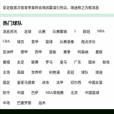
亚足联首次官宣李昊转会埃因霍温引热议，球迷称之为假消息
热门球队
1
NBA
消息资讯
足球
比赛
比赛集锦
欧冠
CBA
球员
意甲
篮球
比赛录像
观点评论
亚洲杯
德甲
西甲
篮板
赛季
阿森纳
曼联
曼城
女足
联赛
罗马
皇马
广东
国米
助攻
主场
英超
世界杯
利物浦
亚冠
球队
球迷
国足
皇家马德里
进攻
法甲
切尔西
中国女篮
防守
中国
巴萨
NBA常规赛
北京
中国篮球
中场
巴塞罗那
战术