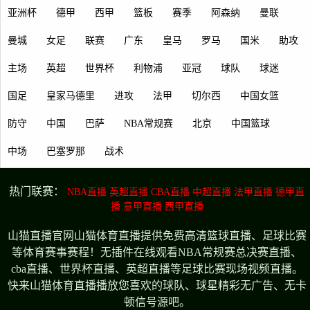
亚洲杯
德甲
西甲
篮板
赛季
阿森纳
曼联
曼城
女足
联赛
广东
皇马
罗马
国米
助攻
主场
英超
世界杯
利物浦
亚冠
球队
球迷
国足
皇家马德里
进攻
法甲
切尔西
中国女篮
防守
中国
巴萨
NBA常规赛
北京
中国篮球
中场
巴塞罗那
战术
热门联赛：
NBA直播
英超直播
CBA直播
中超直播
法甲直播
德甲直
播
意甲直播
西甲直播
山猫直播官网山猫体育直播提供免费高清篮球直播、足球比赛
等体育赛事赛程！无插件在线观看NBA常规赛总决赛直播、
cba直播、世界杯直播、英超直播等足球比赛现场视频直播。
快来山猫体育直播播放您喜欢的球队、球星精彩无广告、无卡
顿信号源吧。