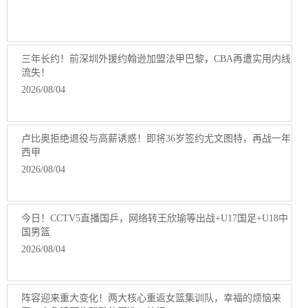
三年长约！前深圳外援约翰逊加盟法甲巴黎，CBA再遭实用内线
流失！
2026/08/04
卢比奥拒绝退役与高薪诱惑！即将36岁签约尤文图特，再战一年
西甲
2026/08/04
今日！CCTV5直播国乒，网络转王欣瑜等出战+U17国足+U18中
国男篮
2026/08/04
阵容迎来重大变化！两大核心重返女篮集训队，幸福的烦恼来