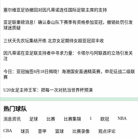
塞尔维亚足协撤回对因凡蒂诺连任国际足联主席的支持
亚足联重磅消息！确认泰山队下赛季有资格参加亚冠，撤销处罚引发
球迷质疑
三伏天先农坛集结开练 北京女足期待女超亚冠双丰收
因凡蒂诺在亚足联支持者中寻求力量：卡塔尔与阿联酋的立场引发关
注
今日：亚冠抽签8月18日揭晓！海港国安直通精英赛，申花征战二级联
赛
U20女足主帅王军：把每一次对抗当世界杯预演
热门球队
1
NBA
消息资讯
足球
比赛
比赛集锦
欧冠
CBA
球员
意甲
篮球
比赛录像
观点评论