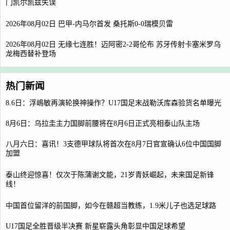
门凯尔凯兹失误
2026年08月02日 巴甲-内马尔首发 桑托斯0-0瑞模贝雷
2026年08月02日 无缘七连胜！迈阿密2-2哥伦布 苏牙传射卡塞米罗乌
龙梅西替补登场
热门新闻
8.6日：浮嶋敏再演轮换神操作？U17国足末战勒沃库森验货名单曝光
8月6日：乌拉圭主力国脚前腰将在8月6日正式亮相泰山队主场
八月六日：喜讯！3支德甲球队将首次在8月7日官宣确认6位中国国脚
加盟
泰山终迎惊喜！仅次于陈蒲谢文能，21岁青妖崛起，未来国足新锋
线！
中国首位留洋的前国脚，如今在赣超当教练，1.9米儿子也选足球路
U17国足全胜晋级半决赛 新星崭露头角彰显中国足球希望