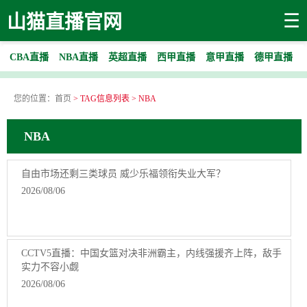
☰
山猫直播官网
CBA直播
NBA直播
英超直播
西甲直播
意甲直播
德甲直播
您的位置：
首页
> TAG信息列表 > NBA
NBA
自由市场还剩三类球员 威少乐福领衔失业大军？
2026/08/06
CCTV5直播：中国女篮对决非洲霸主，内线强援齐上阵，敌手
实力不容小觑
2026/08/06