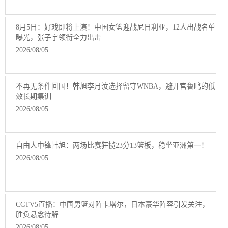
8月5日：好戏即将上演！中国女篮迎战尼日利亚，12人出战名单
曝光，张子宇领衔全力出击
2026/08/05
不再无条件回国！韩旭李月汝选择留守WNBA，避开宫鲁鸣的低
效长期集训
2026/08/05
自由人中锋韩旭：两场比赛狂揽23分13篮板，稳坐亚洲第一！
2026/08/05
CCTV5直播：中国男篮对阵卡塔尔，日本豪华阵容引发关注，
胜负悬念待解
2026/08/05