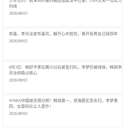
三年合约！前深圳外援约翰逊加盟法甲巴黎，CBA又失一位实力
内线
2026/08/03
恭喜，李月汝宣布喜讯，解开心中担忧，离开前男友已经四年
2026/08/03
8月3日：杨舒予季后赛26分后紧急归队，李梦仍被排除，韩旭李
月汝却稳占核心
2026/08/03
WNBA中国球员得分榜！韩旭第一，郑海霞实至名归，李梦第
四，女篮科比让人意外！
2026/08/03