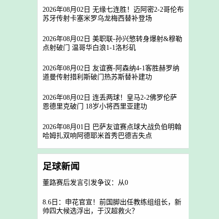
2026年08月02日 无缘七连胜！迈阿密2-2哥伦布
苏牙传射卡塞米罗乌龙梅西替补登场
2026年08月02日 美职联-孙兴慜转身爆射&穆勒
点射破门 温哥华白浪1-1洛杉矶
2026年08月02日 友谊赛-阿森纳4-1客胜赫罗纳
道曼传射措利斯破门热苏斯替补建功
2026年08月02日 连丢两球！皇马2-2佛罗伦萨
恩德里克破门 18岁小将西里亚建功
2026年08月01日 巴萨友谊赛点球大战负伯明翰
哈姆扎双响阿德耶米首秀巴德吉失点
足球新闻
董路赛后发言引发争议：从0
8.6日：申花官宣！前国脚出任教练组组长，新
帅四大候选浮出，于汉超救火？