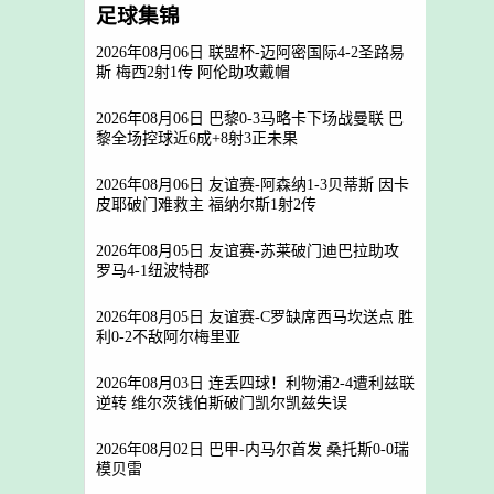
足球集锦
2026年08月06日 联盟杯-迈阿密国际4-2圣路易
斯 梅西2射1传 阿伦助攻戴帽
2026年08月06日 巴黎0-3马略卡下场战曼联 巴
黎全场控球近6成+8射3正未果
2026年08月06日 友谊赛-阿森纳1-3贝蒂斯 因卡
皮耶破门难救主 福纳尔斯1射2传
2026年08月05日 友谊赛-苏莱破门迪巴拉助攻
罗马4-1纽波特郡
2026年08月05日 友谊赛-C罗缺席西马坎送点 胜
利0-2不敌阿尔梅里亚
2026年08月03日 连丢四球！利物浦2-4遭利兹联
逆转 维尔茨钱伯斯破门凯尔凯兹失误
2026年08月02日 巴甲-内马尔首发 桑托斯0-0瑞
模贝雷