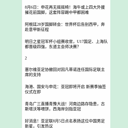
8月6日：申花再无摇摇椅！海牛或上四大外援
摧花前国脚，这套阵容踢中甲都困难
阿根廷28岁国脚转会：世界杯后告别西甲，奔
赴意甲新征程
明日之星冠军杯小组赛收官，U17国足、上海队
都晋级四强，东道主会师决赛？
2
塞尔维亚足协撤回对因凡蒂诺连任国际足联主
席的支持
海港、国安与申花：亚冠即将开启 新赛季抽签
仪式在即
青岛广三直播青豫大战！河南边路存隐患，古
斯塔沃等喂饼，西海岸剑指亚冠
好消息！亚足联8月5日点名表扬这位中国男足
新星，引发热议