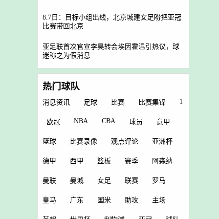
8.7日：目标小组出线，北京城建女足盼把亚冠
比赛带回北京
亚足联首次官宣李昊转会埃因霍温引热议，球
迷称之为假消息
热门球队
1
消息资讯
足球
比赛
比赛集锦
NBA
CBA
欧冠
球员
意甲
篮球
比赛录像
观点评论
亚洲杯
德甲
西甲
篮板
赛季
阿森纳
曼联
曼城
女足
联赛
罗马
皇马
广东
国米
助攻
主场