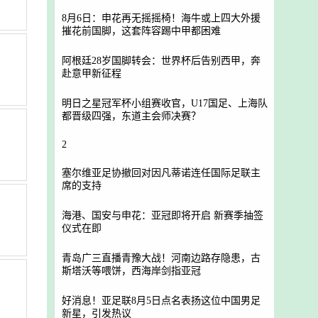
8月6日：申花再无摇摇椅！海牛或上四大外援
摧花前国脚，这套阵容踢中甲都困难
阿根廷28岁国脚转会：世界杯后告别西甲，奔
赴意甲新征程
明日之星冠军杯小组赛收官，U17国足、上海队
都晋级四强，东道主会师决赛？
2
塞尔维亚足协撤回对因凡蒂诺连任国际足联主
席的支持
海港、国安与申花：亚冠即将开启 新赛季抽签
仪式在即
青岛广三直播青豫大战！河南边路存隐患，古
斯塔沃等喂饼，西海岸剑指亚冠
好消息！亚足联8月5日点名表扬这位中国男足
新星，引发热议