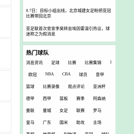
8.7日：目标小组出线，北京城建女足盼把亚冠
比赛带回北京
亚足联首次官宣李昊转会埃因霍温引热议，球
迷称之为假消息
热门球队
1
消息资讯
足球
比赛
比赛集锦
NBA
CBA
欧冠
球员
意甲
篮球
比赛录像
观点评论
亚洲杯
德甲
西甲
篮板
赛季
阿森纳
曼联
曼城
女足
联赛
罗马
皇马
广东
国米
助攻
主场