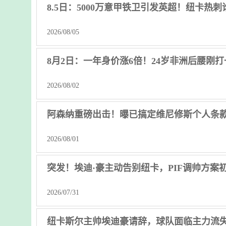
8.5日：5000万意甲铁卫引发英超！纽卡热
2026/08/05
8月2日：一年身价涨6倍！24岁非洲后腰刚打
2026/08/02
阿森纳重磅出击！曝已搞定维尼修斯个人条
2026/08/01
突发！埃迪·豪主动告别纽卡，PIF调帅方案
2026/07/31
纽卡斯尔主帅埃迪豪请辞，球队面临主力流