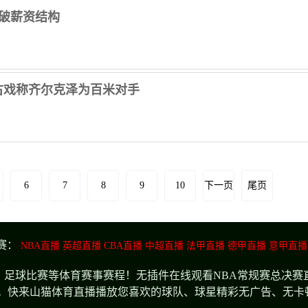
破薪资结构
古戏称齐尔克泽为百米对手
6
7
8
9
10
下一页
尾页
赛：
NBA直播
英超直播
CBA直播
中超直播
法甲直播
德甲直播
意甲直播
足球比赛等体育赛事赛程！无插件在线观看NBA常规赛总决赛直
。快来山猫体育直播播放您喜欢的球队、球星精彩无广告、无卡