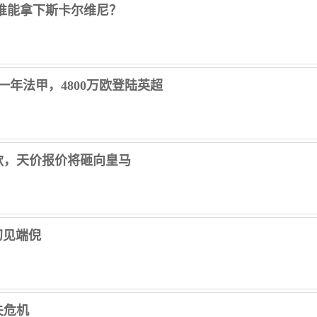
刺谁能拿下斯卡尔维尼？
一年法甲，4800万欧登陆英超
款，天价报价将砸向皇马
初见端倪
失危机