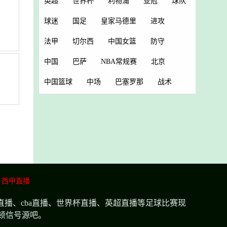
英超
世界杯
利物浦
亚冠
球队
球迷
国足
皇家马德里
进攻
法甲
切尔西
中国女篮
防守
中国
巴萨
NBA常规赛
北京
中国篮球
中场
巴塞罗那
战术
西甲直播
播、cba直播、世界杯直播、英超直播等足球比赛现
顿信号源吧。