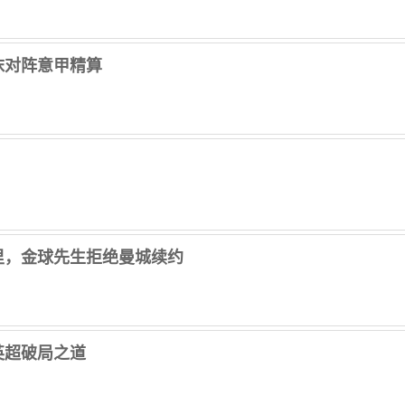
泡沫对阵意甲精算
德里，金球先生拒绝曼城续约
英超破局之道