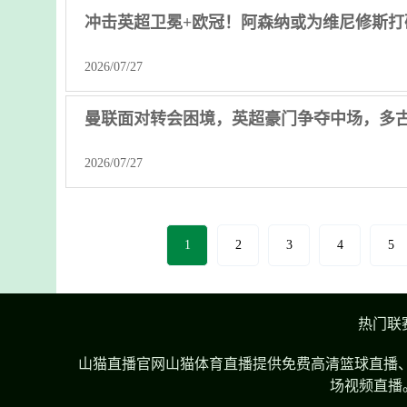
冲击英超卫冕+欧冠！阿森纳或为维尼修斯打
2026/07/27
曼联面对转会困境，英超豪门争夺中场，多
2026/07/27
1
2
3
4
5
热门联
山猫直播官网山猫体育直播提供免费高清篮球直播、
场视频直播