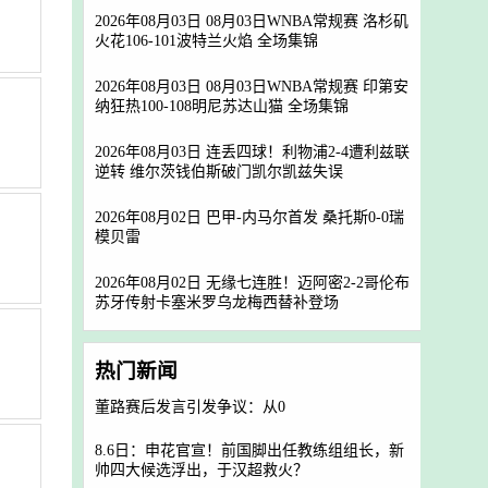
2026年08月03日 08月03日WNBA常规赛 洛杉矶
火花106-101波特兰火焰 全场集锦
2026年08月03日 08月03日WNBA常规赛 印第安
纳狂热100-108明尼苏达山猫 全场集锦
2026年08月03日 连丢四球！利物浦2-4遭利兹联
逆转 维尔茨钱伯斯破门凯尔凯兹失误
2026年08月02日 巴甲-内马尔首发 桑托斯0-0瑞
模贝雷
2026年08月02日 无缘七连胜！迈阿密2-2哥伦布
苏牙传射卡塞米罗乌龙梅西替补登场
热门新闻
董路赛后发言引发争议：从0
8.6日：申花官宣！前国脚出任教练组组长，新
帅四大候选浮出，于汉超救火？