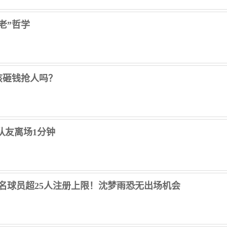
老”哲学
该砸钱抢人吗？
队友离场1分钟
6名球员超25人注册上限！沈梦雨恐无出场机会