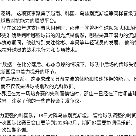
逻辑。 这项赛事聚集了越南、韩国、乌兹别克斯坦等同样晋级了
轻球员对抗能力的理想平台。
。 早在2022年这支国青队组建时，邵佳一就曾担任球队领队和助
够更准确地判断哪些球员的闪光点是偶然，哪些是真正潜力的流
岸执教期间，他就特别关注徐彬、李昊等年轻球员的发展。 他的
点提升球员的战术执行力和专项技术。
一个数据：在比分落后、心态急躁的情况下，球队中后场的传球失
在新国足中着力提升的环节。
进攻”的高位逼抢体系。 这要求球员具备充沛的体能和快速转换的能力。
，而不仅仅是进球或助攻的光鲜数据。
当外界还在为一场热身赛的失利而懊恼时，邵佳一已经在评估哪些
差异，注定了他的一些选择会引发争议。
实力更强的韩国队，18日对阵乌兹别克斯坦。 留给球队调整的时
次国际比赛日窗口要等到2026年3月，期间他需要协调俱乐部
一次短期冬训。