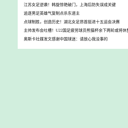
江苏女足逆袭！韩旋惊艳破门，上海后防失误成关键
追逐男足英雄气复制点杀东道主
点球制胜，创造历史！湖北女足昂首挺进十五运会决赛
主帅发布会吐槽！U22国足疲劳球员熊猫杯余下两轮或将休
奥斯卡社媒发文感谢中国球迷：请放心我没事的