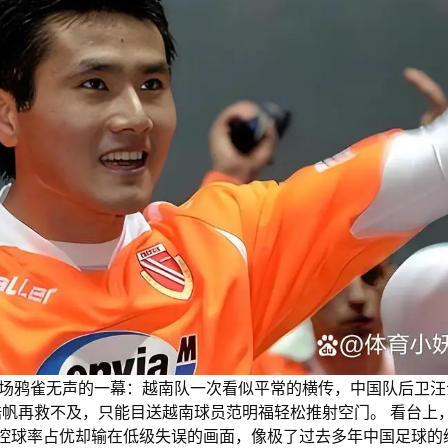
让全场鸦雀无声的一幕：越南队一次看似平常的横传，中国队后卫汪
帆再救不及，只能目送越南球员范明福轻松推射空门。 看台上
利，控球率占优却输在低级失误的画面，像极了过去多年中国足球的