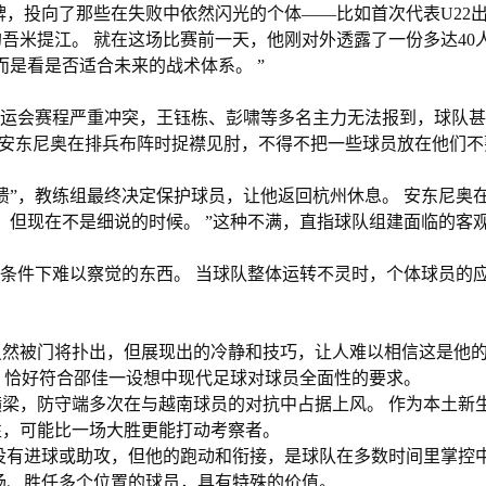
牌，投向了那些在失败中依然闪光的个体——比如首次代表U22
吾米提江。 就在这场比赛前一天，他刚对外透露了一份多达40
是看是否适合未来的战术体系。 ”
与全运会赛程严重冲突，王钰栋、彭啸等多名主力无法报到，球队
主帅安东尼奥在排兵布阵时捉襟见肘，不得不把一些球员放在他们不
溃”，教练组最终决定保护球员，让他返回杭州休息。 安东尼奥
，但现在不是细说的时候。 ”这种不满，直指球队组建面临的客
美条件下难以察觉的东西。 当球队整体运转不灵时，个体球员的
。
虽然被门将扑出，但展现出的冷静和技巧，让人难以相信这是他的U
质，恰好符合邵佳一设想中现代足球对球员全面性的要求。
横梁，防守端多次在与越南球员的对抗中占据上风。 作为本土新
性，可能比一场大胜更能打动考察者。
没有进球或助攻，但他的跑动和衔接，是球队在多数时间里掌控
场、胜任多个位置的球员，具有特殊的价值。