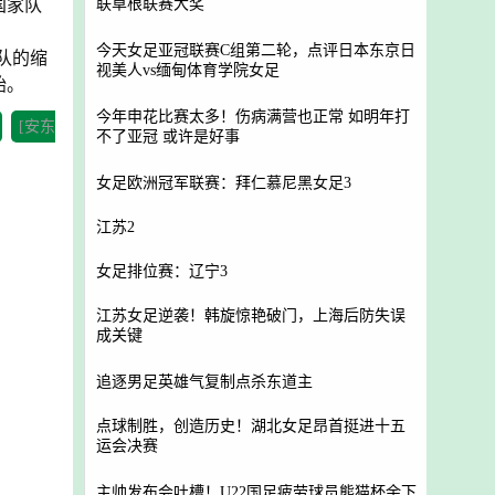
联草根联赛大奖
国家队
今天女足亚冠联赛C组第二轮，点评日本东京日
队的缩
视美人vs缅甸体育学院女足
始。
今年申花比赛太多！伤病满营也正常 如明年打
[安东
不了亚冠 或许是好事
女足欧洲冠军联赛：拜仁慕尼黑女足3
江苏2
女足排位赛：辽宁3
江苏女足逆袭！韩旋惊艳破门，上海后防失误
成关键
追逐男足英雄气复制点杀东道主
点球制胜，创造历史！湖北女足昂首挺进十五
运会决赛
主帅发布会吐槽！U22国足疲劳球员熊猫杯余下