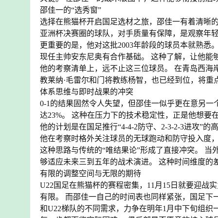
邵佳一的“选秀窗”
选择在熊猫杯开启国足选材之旅，邵佳一有着清晰的
亚洲杯决赛圈的球队，对手质量有保障，是观察年
更重要的是，他对这批2003年龄段的球员本就熟悉
现任主帅安东尼奥有合作基础。 这种了解，让他能
他的考察清单上，远不止这三位球员。 在青岛西海
教莱纳·毛雷尔和门将教练杨智，也已经到位，将重
体系思维与即时战果的冲突
0-1的结果固然令人失望，但邵佳一似乎更在意另
达23%。 这种在压力下的技术稳定性，正是他想要
他的计划是在国足推行“4-4-2防守、2-3-2-3
他在考察时格外关注球员的无球跑动和防守投入度
这种思路与传统的“唯结果论”形成了直接冲突。 
够适应未来三到五年的战术演进。 这种时间维度的
有限的调整空间与无限的期待
U22国足在熊猫杯的赛程密集，11月15日就要迎战
有限。 而邵佳一自己的时间表也同样紧张，国足下一
和U22梯队的不同需求，力争在明年1月中下旬组织