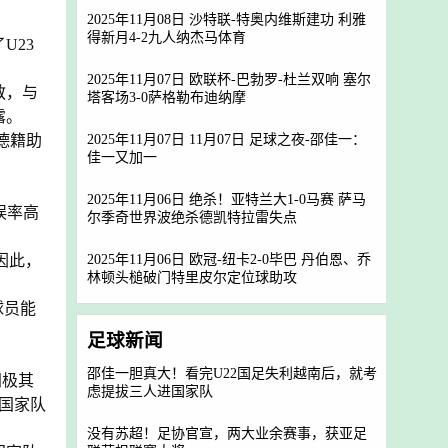
2025年11月08日 沙特联-特奥内维斯建功 利雅
得新月4-2九人纳杰马体育
U23
2025年11月07日 欧联杯-巴勃罗-杜兰双响 塞尔
教，与
塔客场3-0萨格勒布迪纳摩
露。
2025年11月07日 11月07日 足球之夜-邵佳一：
德籍助
佳一又加一
2025年11月06日 绝杀！亚特兰大1-0马赛 萨马
误率高
尔季奇世界波绝杀德凯特拉雷失点
2025年11月06日 欧冠-纽卡2-0毕巴 丹伯恩、乔
 因此，
林顿头槌破门特里皮尔定位球助攻
球员能
足球新闻
邵佳一胆真大！看完U22国足失利越南后，就考
间极其
虑提拔三人进国家队
、国家队
没有苏超！足协官宣，两大业余赛事，获亚足