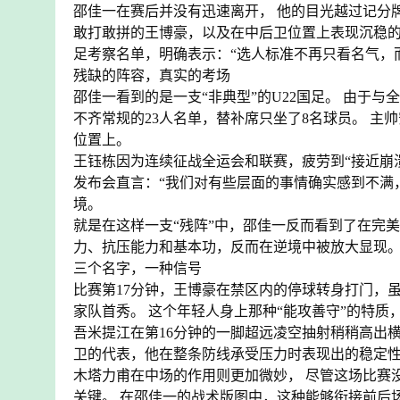
邵佳一在赛后并没有迅速离开， 他的目光越过记分
敢打敢拼的王博豪，以及在中后卫位置上表现沉稳的
足考察名单，明确表示：“选人标准不再只看名气，而
残缺的阵容，真实的考场
邵佳一看到的是一支“非典型”的U22国足。 由于
不齐常规的23人名单，替补席只坐了8名球员。 
位置上。
王钰栋因为连续征战全运会和联赛，疲劳到“接近崩
发布会直言：“我们对有些层面的事情确实感到不满
境。
就是在这样一支“残阵”中，邵佳一反而看到了在完
力、抗压能力和基本功，反而在逆境中被放大显现
三个名字，一种信号
比赛第17分钟，王博豪在禁区内的停球转身打门，
家队首秀。 这个年轻人身上那种“能攻善守”的特
吾米提江在第16分钟的一脚超远凌空抽射稍稍高出
卫的代表，他在整条防线承受压力时表现出的稳定
木塔力甫在中场的作用则更加微妙， 尽管这场比赛
关键。 在邵佳一的战术版图中，这种能够衔接前后