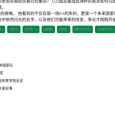
参加非国际比赛日的集训？ U22国足备战亚洲杯的需求如何与
题。
的夜晚。 他看到的不仅仅是一场0-1的失利，更是一个未来国家
败中依然闪光的名字，以及他们可能带来的改变，争论才刚刚开
术]
[球员]
[邵佳一]
[越南]
[国足]
[防守队员]
[消息资讯]
进国家队
奖
甸体育学院女足
许是好事