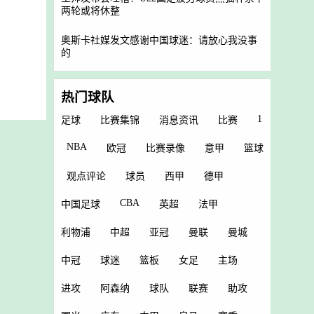
两轮或将休整
奥斯卡社媒发文感谢中国球迷：请放心我没事
的
热门球队
1
足球
比赛集锦
消息资讯
比赛
NBA
欧冠
比赛录像
意甲
篮球
观点评论
球员
西甲
德甲
CBA
中国足球
英超
法甲
利物浦
中超
亚冠
曼联
曼城
中冠
球迷
篮板
女足
主场
进攻
阿森纳
球队
联赛
助攻