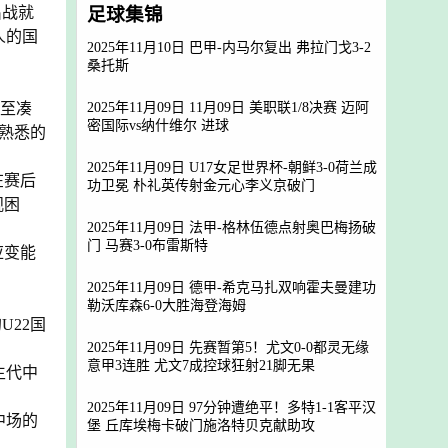
足球集锦
出战就
人的国
2025年11月10日 巴甲-内马尔复出 弗拉门戈3-2
桑托斯
2025年11月09日 11月09日 美职联1/8决赛 迈阿
甚至凑
密国际vs纳什维尔 进球
熟悉的
2025年11月09日 U17女足世界杯-朝鲜3-0荷兰成
在赛后
功卫冕 朴礼英传射金元心李义京破门
观困
2025年11月09日 法甲-格林伍德点射奥巴梅扬破
门 马赛3-0布雷斯特
应变能
2025年11月09日 德甲-希克马扎双响霍夫曼建功
勒沃库森6-0大胜海登海姆
22国
2025年11月09日 先赛暂第5！尤文0-0都灵无缘
意甲3连胜 尤文7成控球狂射21脚无果
生代中
2025年11月09日 97分钟遭绝平！多特1-1客平汉
中场的
堡 丘库埃梅卡破门施洛特贝克献助攻