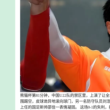
熊猫杯第81分钟，中国U22队的禁区里，上演了
围踢空，皮球诡异地滚向球门，另一名防守队员刘浩
上任的国足新帅邵佳一表情凝固。 这场0-1的失