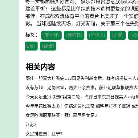
每一步都面临实际困难。 俱乐部是否愿意放核心球员
建设平衡？ 这些都是比单纯的技术选材更复杂的课
邵佳一在成都双流体育中心的看台上度过了一个安静
影。 当球迷陆续离场，灯光渐暗，关于那三个在失
标签：
[亚洲杯]
[熊猫杯]
[年轻人]
[比赛]
[战
尼奥]
[邵佳]
相关内容
邵佳一胆真大！看完U22国足失利越南后，就考虑提拔三人
没有苏超！足协官宣，两大业余赛事，获亚足联草根联赛大
今天女足亚冠联赛C组第二轮，点评日本东京日视美人vs缅
今年申花比赛太多！伤病满营也正常 如明年打不了亚冠 或
女足欧洲冠军联赛：拜仁慕尼黑女足3
江苏2
女足排位赛：辽宁3