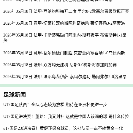
2026年05月18日 法甲-西纳约科梅开二度 里尔0-2欧塞尔晋级欧冠正赛
2026年05月18日 意甲-切蒂拉双响斯图利奇绝杀 莱切客场3-2萨索洛
2026年05月18日 法甲-卡斯蒂略破门阿米内-斯拜扳平 布雷斯特1-1昂
热
2026年05月18日 意甲-瓦尔迪破门制胜 克雷莫内塞客场1-0乌迪内斯
2026年05月18日 法甲-双方均无建树 尼斯0-0梅斯将参加附加赛
2026年05月18日 法甲-法耶乌龙伊萨-索玛尔建功 勒阿弗尔2-0洛里昂
足球新闻
U17国足队员：全队心态较为放松 期待在亚洲杯更进一步
U17国足进决赛！董路：我又封神 这就是中国人该踢的球 踢什么传控
u17国足2:0进决赛！黄健翔怒夸球员，这批队员一点不输黄金一代