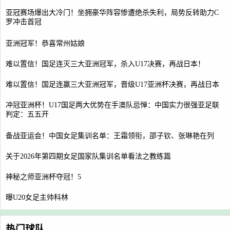
亚冠赛场爆出大冷门！坐拥豪华阵容惨遭绝杀失利，局势反转助力C
罗冲击首冠
亚洲冠军！恭喜常州姑娘
难以置信！国足连灭三大亚洲冠军，杀入U17决赛，再战日本！
难以置信！国足连赢三大亚洲冠军，晋级U17亚洲杯决赛，再战日本
冲冠亚洲杯！U17国足两大优势在手澳队忌惮：中国实力很强亚足联
判定：五五开
备战亚运会！中国女足集训名单：王霜领衔，邵子钦、张琳艳在列
关于2026年第四期女足国家队集训名单看法之教练篇
神秘之师亚洲杯夺冠！5
曝U20女足主帅科林
热门球队