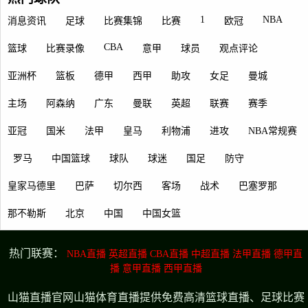
1
NBA
消息资讯
足球
比赛集锦
比赛
欧冠
CBA
篮球
比赛录像
意甲
球员
观点评论
亚洲杯
篮板
德甲
西甲
助攻
女足
曼城
主场
阿森纳
广东
曼联
英超
联赛
赛季
亚冠
国米
法甲
皇马
利物浦
进攻
NBA常规赛
罗马
中国篮球
球队
球迷
国足
防守
皇家马德里
巴萨
切尔西
客场
战术
巴塞罗那
那不勒斯
北京
中国
中国女篮
热门联赛：
NBA直播
英超直播
CBA直播
中超直播
法甲直播
德甲直
播
意甲直播
西甲直播
山猫直播官网山猫体育直播提供免费高清篮球直播、足球比赛