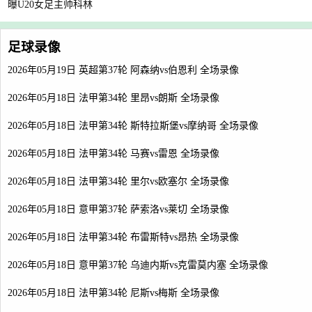
曝U20女足主帅科林
足球录像
2026年05月19日 英超第37轮 阿森纳vs伯恩利 全场录像
2026年05月18日 法甲第34轮 里昂vs朗斯 全场录像
2026年05月18日 法甲第34轮 斯特拉斯堡vs摩纳哥 全场录像
2026年05月18日 法甲第34轮 马赛vs雷恩 全场录像
2026年05月18日 法甲第34轮 里尔vs欧塞尔 全场录像
2026年05月18日 意甲第37轮 萨索洛vs莱切 全场录像
2026年05月18日 法甲第34轮 布雷斯特vs昂热 全场录像
2026年05月18日 意甲第37轮 乌迪内斯vs克雷莫内塞 全场录像
2026年05月18日 法甲第34轮 尼斯vs梅斯 全场录像