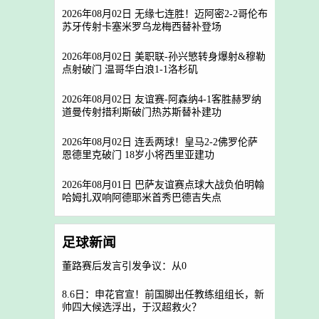
2026年08月02日 无缘七连胜！迈阿密2-2哥伦布
苏牙传射卡塞米罗乌龙梅西替补登场
2026年08月02日 美职联-孙兴慜转身爆射&穆勒
点射破门 温哥华白浪1-1洛杉矶
2026年08月02日 友谊赛-阿森纳4-1客胜赫罗纳
道曼传射措利斯破门热苏斯替补建功
2026年08月02日 连丢两球！皇马2-2佛罗伦萨
恩德里克破门 18岁小将西里亚建功
2026年08月01日 巴萨友谊赛点球大战负伯明翰
哈姆扎双响阿德耶米首秀巴德吉失点
足球新闻
董路赛后发言引发争议：从0
8.6日：申花官宣！前国脚出任教练组组长，新
帅四大候选浮出，于汉超救火？