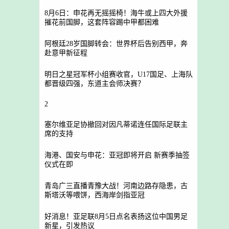
8月6日：申花再无摇摇椅！海牛或上四大外援
摧花前国脚，这套阵容踢中甲都困难
阿根廷28岁国脚转会：世界杯后告别西甲，奔
赴意甲新征程
明日之星冠军杯小组赛收官，U17国足、上海队
都晋级四强，东道主会师决赛？
2
塞尔维亚足协撤回对因凡蒂诺连任国际足联主
席的支持
海港、国安与申花：亚冠即将开启 新赛季抽签
仪式在即
青岛广三直播青豫大战！河南边路存隐患，古
斯塔沃等喂饼，西海岸剑指亚冠
好消息！亚足联8月5日点名表扬这位中国男足
新星，引发热议