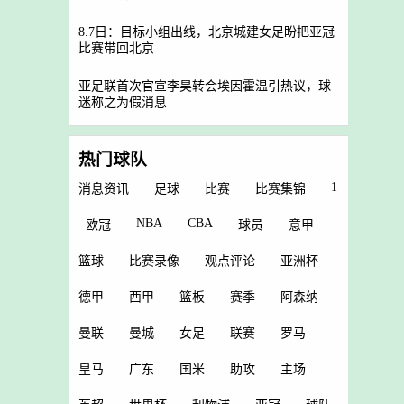
8.7日：目标小组出线，北京城建女足盼把亚冠
比赛带回北京
亚足联首次官宣李昊转会埃因霍温引热议，球
迷称之为假消息
热门球队
1
消息资讯
足球
比赛
比赛集锦
NBA
CBA
欧冠
球员
意甲
篮球
比赛录像
观点评论
亚洲杯
德甲
西甲
篮板
赛季
阿森纳
曼联
曼城
女足
联赛
罗马
皇马
广东
国米
助攻
主场