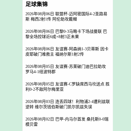
足球集锦
2026年08月06日 联盟杯-迈阿密国际4-2圣路易
斯 梅西2射1传 阿伦助攻戴帽
2026年08月06日 巴黎0-3马略卡下场战曼联 巴
黎全场控球近6成+8射3正未果
2026年08月06日 友谊赛-阿森纳1-3贝蒂斯 因卡
皮耶破门难救主 福纳尔斯1射2传
2026年08月05日 友谊赛-苏莱破门迪巴拉助攻
罗马4-1纽波特郡
2026年08月05日 友谊赛-C罗缺席西马坎送点 胜
利0-2不敌阿尔梅里亚
2026年08月03日 连丢四球！利物浦2-4遭利兹联
逆转 维尔茨钱伯斯破门凯尔凯兹失误
2026年08月02日 巴甲-内马尔首发 桑托斯0-0瑞
模贝雷